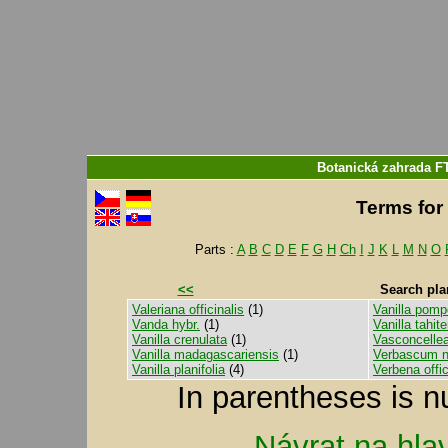
Botanická zahrada F
Terms for 
Parts :
A
B
C
D
E
F
G
H
Ch
I
J
K
L
M
N
O
<<
Search pla
Valeriana officinalis
(1)
Vanilla pom
Vanda hybr.
(1)
Vanilla tahit
Vanilla crenulata
(1)
Vasconcellea
Vanilla madagascariensis
(1)
Verbascum n
Vanilla planifolia
(4)
Verbena offic
In parentheses is n
Návrat na hla