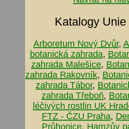
Katalogy Unie
Arboretum Nový Dvůr
,
A
botanická zahrada
,
Bota
zahrada Malešice
,
Botan
zahrada Rakovník
,
Botani
zahrada Tábor
,
Botanic
zahrada Třeboň
,
Bota
léčivých rostlin UK Hra
FTZ - ČZU Praha
,
De
Průhonice
,
Hamzův pa