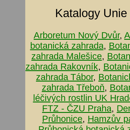
Katalogy Unie
Arboretum Nový Dvůr
,
A
botanická zahrada
,
Bota
zahrada Malešice
,
Botan
zahrada Rakovník
,
Botani
zahrada Tábor
,
Botanic
zahrada Třeboň
,
Bota
léčivých rostlin UK Hra
FTZ - ČZU Praha
,
De
Průhonice
,
Hamzův pa
Průhonická botanická 