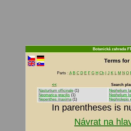
Botanická zahrada F
Terms for 
Parts :
A
B
C
D
E
F
G
H
Ch
I
J
K
L
M
N
O
<<
Search pla
Nasturtium officinale
(1)
Nephelium l
Neomarica gracilis
(1)
Nephelium l
Nepenthes maxima
(1)
Nephrolepis 
In parentheses is n
Návrat na hla