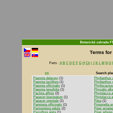
Botanická zahrada F
Terms for 
Parts :
A
B
C
D
E
F
G
H
Ch
I
J
K
L
M
N
O
<<
Search pla
Paeonia delavayi
(1)
Phyllanthus 
Paeonia lactiflora
(1)
Phyllanthus g
Paeonia officinalis
(1)
Phyllocactus
Paeonia tenuifolia
(1)
Physalis alk
Pachira affinis
(2)
Phytolacca 
Papaver bracteatum
(1)
Phytolacca 
Papaver orientale
(1)
Pilea
(1)
Parietaria officinalis
(1)
Pimpinella a
Parmentiera edulis
(2)
Piper amala
Passiflora alata
(1)
Piper arbor