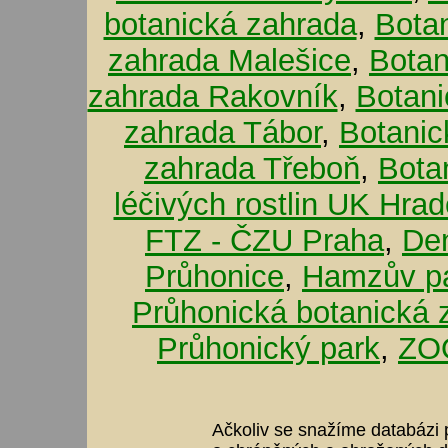
botanická zahrada
,
Bota
zahrada Malešice
,
Botan
zahrada Rakovník
,
Botani
zahrada Tábor
,
Botanic
zahrada Třeboň
,
Bota
léčivých rostlin UK Hra
FTZ - ČZU Praha
,
De
Průhonice
,
Hamzův pa
Průhonická botanická 
Průhonický park
,
ZOO
Ačkoliv se snažíme databázi p