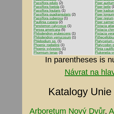
Passiflora edulis
(2)
Piper auritu
Passiflora foetida
(1)
Piper betle
(1
Passiflora ligularis
(1)
Piper kadsur
Passiflora quadrangularis
(2)
Piper longu
Passiflora suberosa
(1)
Piper nigrum
Paullinia cupana
(2)
Piper sarme
Penstemon calycosus
(1)
Pistacia atla
Persea americana
(5)
Pistacia chi
Philodendron erubescens
(1)
Pistacia ver
Philodendron verrucosum
(1)
Pithecellobi
Phlebodium sp.
(1)
Platycerium 
Phoenix roebelinii
(1)
Platycodon g
Phoenix sylvestris
(1)
Plinia caulifl
Phormium tenax
(3)
Plukenetia vo
In parentheses is n
Návrat na hla
Katalogy Unie
Arboretum Nový Dvůr
,
A