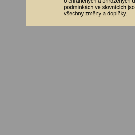
o chráněných a ohrožených dr
podmínkách ve slovnících jso
všechny změny a doplňky.