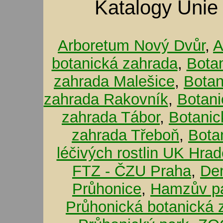
Katalogy Unie
Arboretum Nový Dvůr
,
A
botanická zahrada
,
Bota
zahrada Malešice
,
Botan
zahrada Rakovník
,
Botani
zahrada Tábor
,
Botanic
zahrada Třeboň
,
Bota
léčivých rostlin UK Hra
FTZ - ČZU Praha
,
De
Průhonice
,
Hamzův pa
Průhonická botanická 