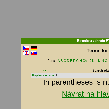
Botanická zahrada F
Terms for 
Parts :
A
B
C
D
E
F
G
H
Ch
I
J
K
L
M
N
O
<<
Search pla
Kigelia africana
(1)
In parentheses is n
Návrat na hla