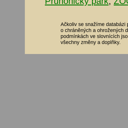
Průhonický park
,
ZOO
Ačkoliv se snažíme databázi p
o chráněných a ohrožených dr
podmínkách ve slovnících jso
všechny změny a doplňky.