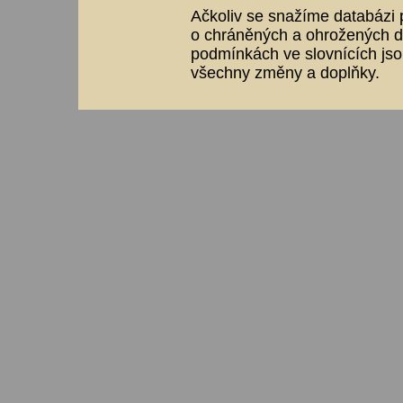
Ačkoliv se snažíme databázi p
o chráněných a ohrožených dr
podmínkách ve slovnících jso
všechny změny a doplňky.