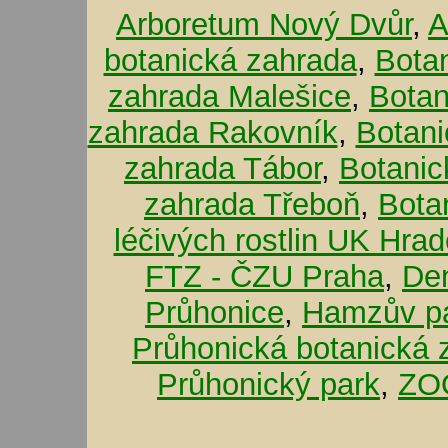
Arboretum Nový Dvůr
,
A
botanická zahrada
,
Bota
zahrada Malešice
,
Botan
zahrada Rakovník
,
Botani
zahrada Tábor
,
Botanic
zahrada Třeboň
,
Bota
léčivých rostlin UK Hra
FTZ - ČZU Praha
,
De
Průhonice
,
Hamzův pa
Průhonická botanická 
Průhonický park
,
ZOO