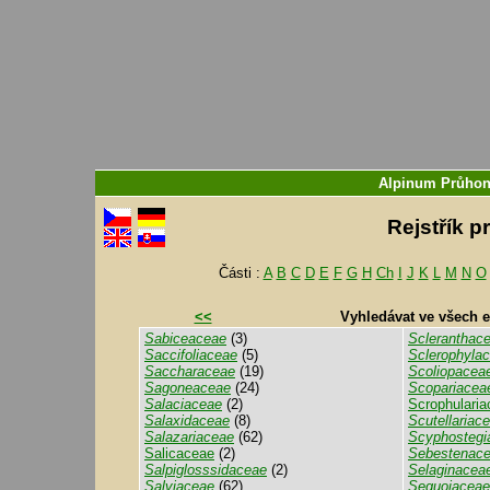
Alpinum Průhon
Rejstřík p
Části :
A
B
C
D
E
F
G
H
Ch
I
J
K
L
M
N
O
<<
Vyhledávat ve všech 
Sabiceaceae
(3)
Scleranthac
Saccifoliaceae
(5)
Sclerophyla
Saccharaceae
(19)
Scoliopacea
Sagoneaceae
(24)
Scopariacea
Salaciaceae
(2)
Scrophulariac
Salaxidaceae
(8)
Scutellariac
Salazariaceae
(62)
Scyphostegi
Salicaceae
(2)
Sebestenac
Salpiglosssidaceae
(2)
Selaginacea
Salviaceae
(62)
Sequoiaceae