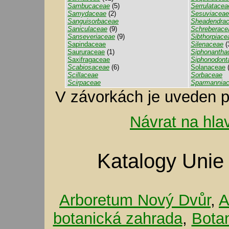
Sambucaceae
(5)
Serrulatacea
Samydaceae
(2)
Sesuviaceae
Sanguisorbaceae
Sheadendra
Saniculaceae
(9)
Schreberace
Sanseveriaceae
(9)
Sibthorpiace
Sapindaceae
Silenaceae
(
Saururaceae
(1)
Siphonantha
Saxifragaceae
Siphonodont
Scabiosaceae
(6)
Solanaceae
(
Scillaceae
Sorbaceae
Scirpaceae
Sparmannia
V závorkách je uveden p
Návrat na hla
Katalogy Unie
Arboretum Nový Dvůr
,
A
botanická zahrada
,
Bota