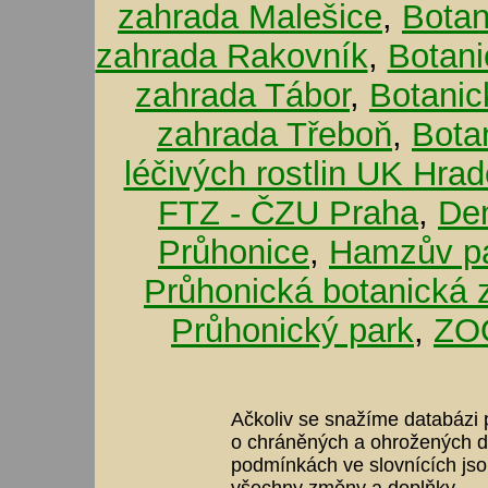
zahrada Malešice
,
Botan
zahrada Rakovník
,
Botani
zahrada Tábor
,
Botanic
zahrada Třeboň
,
Bota
léčivých rostlin UK Hra
FTZ - ČZU Praha
,
De
Průhonice
,
Hamzův pa
Průhonická botanická 
Průhonický park
,
ZOO
Ačkoliv se snažíme databázi p
o chráněných a ohrožených dr
podmínkách ve slovnících jso
všechny změny a doplňky.