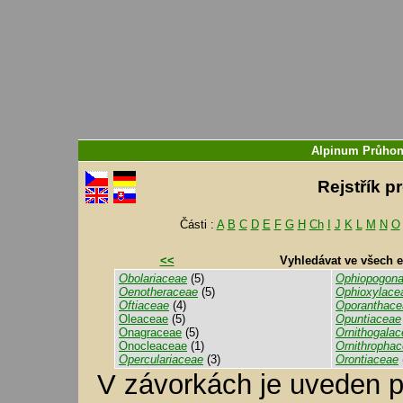
Alpinum Průhon
Rejstřík p
Části :
A
B
C
D
E
F
G
H
Ch
I
J
K
L
M
N
O
<<
Vyhledávat ve všech 
Obolariaceae
(5)
Ophiopogon
Oenotheraceae
(5)
Ophioxylace
Oftiaceae
(4)
Oporanthace
Oleaceae
(5)
Opuntiaceae
Onagraceae
(5)
Ornithogala
Onocleaceae
(1)
Ornithropha
Operculariaceae
(3)
Orontiaceae
V závorkách je uveden p