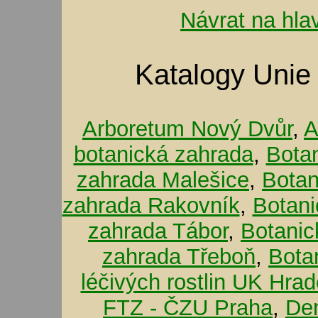
Návrat na hla
Katalogy Unie
Arboretum Nový Dvůr
,
A
botanická zahrada
,
Bota
zahrada Malešice
,
Botan
zahrada Rakovník
,
Botani
zahrada Tábor
,
Botanic
zahrada Třeboň
,
Bota
léčivých rostlin UK Hra
FTZ - ČZU Praha
,
De