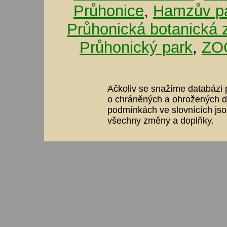
Průhonice
,
Hamzův pa
Průhonická botanická 
Průhonický park
,
ZOO
Ačkoliv se snažíme databázi p
o chráněných a ohrožených dr
podmínkách ve slovnících jso
všechny změny a doplňky.