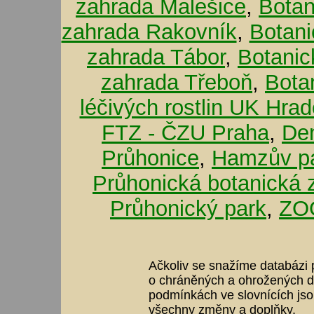
zahrada Malešice
,
Botan
zahrada Rakovník
,
Botani
zahrada Tábor
,
Botanic
zahrada Třeboň
,
Bota
léčivých rostlin UK Hra
FTZ - ČZU Praha
,
De
Průhonice
,
Hamzův pa
Průhonická botanická 
Průhonický park
,
ZOO
Ačkoliv se snažíme databázi p
o chráněných a ohrožených dr
podmínkách ve slovnících jso
všechny změny a doplňky.