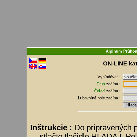
Alpinum Průhon
ON-LINE kat
Vyhľadávať :
Druh
začína :
Čeľaď
začína :
Ĺubovoľné pole
začína :
Inštrukcie :
Do pripravených p
stlačte tlačidlo HĽADAJ. Pok