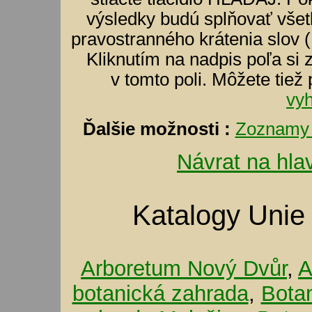
výsledky budú splňovať všet
pravostranného krátenia slov (
Kliknutím na nadpis poľa si 
v tomto poli. Môžete tiež
vy
Ďalšie možnosti :
Zoznamy 
Návrat na hla
Katalogy Unie
Arboretum Nový Dvůr
,
A
botanická zahrada
,
Bota