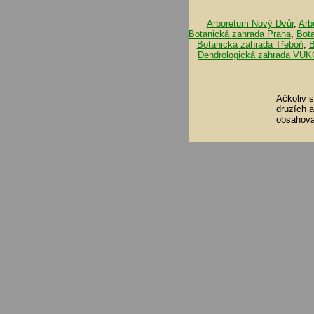
Arboretum Nový Dvůr
,
Arb
Botanická zahrada Praha
,
Bot
Botanická zahrada Třeboň
,
B
Dendrologická zahrada VUK
Ačkoliv 
druzích 
obsahova