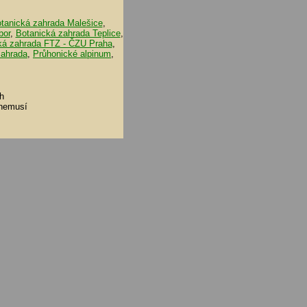
tanická zahrada Malešice
,
bor
,
Botanická zahrada Teplice
,
ká zahrada FTZ - ČZU Praha
,
zahrada
,
Průhonické alpinum
,
h
 nemusí