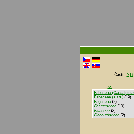
Části :
A
B
<<
Fabaceae (Caesalpinia
Fabaceae (s.str.)
(19)
Fagaceae
(2)
Festucaceae
(19)
Ficaceae
(2)
Flacourtiaceae
(2)