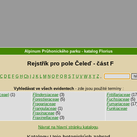
Alpinum Průhonického parku
-
katalog
Florius
Rejstřík pro pole Čeleď - část F
C
D
E
F
G
H
Ch
I
J
K
L
M
N
O
P
Q
R
S
T
U
V
W
X
Y
Z
,
Vyhledávat ve všech evidentech
-
zde jsou použité termíny :
ceae)
(1)
Flindersiaceae
(3)
Fritillariaceae
(17
Forestieraceae
(5)
Fuchsiaceae
(5)
Fragariaceae
Fumariaceae
(17
Frangulaceae
(1)
Funkiaceae
Fraxinaceae
(5)
Fraxinellaceae
(3)
Návrat na hlavní stránku katalogu
.
Katalogy Unie botanických zahrad