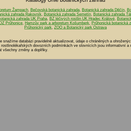
oretum Žampach
,
Bečovská botanická zahrada
,
Botanická zahrada Děčín
,
Bo
anická zahrada Rakovník
,
Botanická zahrada Semetín
,
Botanická zahrada Tá
otanická zahrada UK Praha
,
BZ léčivých rostlin UK Hradec Králové
,
Botanic
OZ Průhonice
,
Hamzův park a arboretum Košumberk
,
Průhonická botanická 
Průhonický park
,
ZOO a Botanický park Ostrava
se snažíme databázi pravidelně aktualizovat, údaje o chráněných a ohroženýc
a rostlinolékařských dovozních podmínkách ve slovnících jsou informativní a
t všechny změny a doplňky.