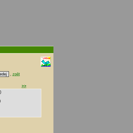
,
zpět
>>
)
)