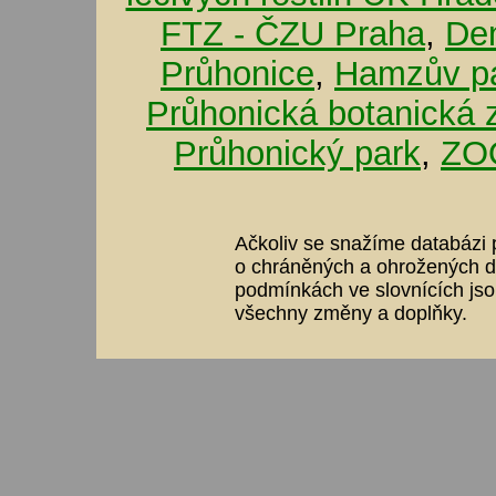
FTZ - ČZU Praha
,
De
Průhonice
,
Hamzův pa
Průhonická botanická 
Průhonický park
,
ZOO
Ačkoliv se snažíme databázi p
o chráněných a ohrožených dr
podmínkách ve slovnících jso
všechny změny a doplňky.