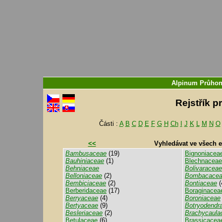
Alpinum Průhon
Rejstřík p
Části :
A
B
C
D
E
F
G
H
Ch
I
J
K
L
M
N
O
<<
Vyhledávat ve všech 
Bambusaceae
(19)
Bignoniacea
Bauhiniaceae
(1)
Blechnaceae
Behniaceae
Bolivaraceae
Belloniaceae
(2)
Bombacace
Bembiciaceae
(2)
Bontiaceae
(
Berberidaceae
(17)
Boraginacea
Berryaceae
(4)
Boroniaceae
Bertyaceae
(9)
Botryodendr
Besleriaceae
(2)
Brachycaula
Betulaceae
(6)
Brassicacea