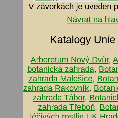
V závorkách je uveden p
Návrat na hla
Katalogy Unie
Arboretum Nový Dvůr
,
A
botanická zahrada
,
Bota
zahrada Malešice
,
Botan
zahrada Rakovník
,
Botani
zahrada Tábor
,
Botanic
zahrada Třeboň
,
Bota
léčivých rostlin UK Hra