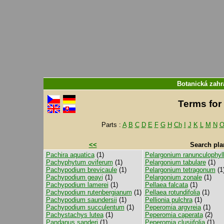
Botanická zahr
Terms for 
Parts :
A
B
C
D
E
F
G
H
Ch
I
J
K
L
M
N
<<
Search pla
Pachira aquatica
(1)
Pelargonium ranunculophyl
Pachyphytum oviferum
(1)
Pelargonium tabulare
(1)
Pachypodium brevicaule
(1)
Pelargonium tetragonum
(1
Pachypodium geayi
(1)
Pelargonium zonale
(1)
Pachypodium lamerei
(1)
Pellaea falcata
(1)
Pachypodium rutenbergianum
(1)
Pellaea rotundifolia
(1)
Pachypodium saundersii
(1)
Pellionia pulchra
(1)
Pachypodium succulentum
(1)
Peperomia argyreia
(1)
Pachystachys lutea
(1)
Peperomia caperata
(2)
Pandanus sanderi
(1)
Peperomia clusiifolia
(1)