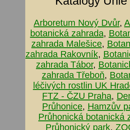
Katalogy Unie
Arboretum Nový Dvůr
,
A
botanická zahrada
,
Bota
zahrada Malešice
,
Botan
zahrada Rakovník
,
Botani
zahrada Tábor
,
Botanic
zahrada Třeboň
,
Bota
léčivých rostlin UK Hra
FTZ - ČZU Praha
,
De
Průhonice
,
Hamzův pa
Průhonická botanická 
Průhonický park
,
ZOO