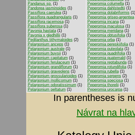
Pandanus sp.
(1)
Peperomia columella
(1)
Pandorea jasminoides
(1)
Peperomia dahlstedtii
(1)
Passiflora caerulea
(1)
Peperomia dolabriformis
(1
Passiflora quadrangularis
(1)
Peperomia griseo-argentea
Passiflora racemosa
(1)
Peperomia incana
(1)
Passiflora suberosa
(1)
Peperomia maculosa
(1)
Pavonia hastata
(1)
Peperomia meridana
(1)
Pavonia x gledhillii
(1)
Peperomia obtusifolia
(1)
Pedilanthus tithymaloides
(2)
Peperomia orba
(1)
Pelargonium anceps
(1)
Peperomia pereskiifolia
(1)
Pelargonium australe
(1)
Peperomia puteolata
(1)
Pelargonium buysii
(1)
Peperomia quadrifolia
(1)
Pelargonium capitatum
(1)
Peperomia quatemald
(1)
Pelargonium ferulaceum
(1)
Peperomia reptabunda
(1)
Pelargonium grandiflorum
(1)
Peperomia rotundifolia
(1)
Pelargonium graveolens
(1)
Peperomia rubella
(1)
Pelargonium grossularioides
(1)
Peperomia serpens
(2)
Pelargonium mollicomum
(1)
Peperomia speciosa
(1)
Pelargonium odoratissimum
(1)
Peperomia thorelii
(1)
Pelargonium peltatum
(1)
Peperomia urocarpa
(1)
In parentheses is n
Návrat na hla