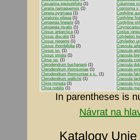
Casuarina equisetifolia
(1)
Columnea sc
Ceraria namaquensis
(1)
Coprosma x k
Ceraria pygmaea
(1)
Cordyline aus
Ceratonia siliqua
(1)
Cordyline fru
Ceropegia linearis
(2)
Cordyline str
Ceropegia nivalis
(1)
Corynocarpus
Cissus antarctica
(1)
Costus igne
Cissus discolor
(1)
Cotyledon t
Cissus njegerre
(1)
Cotyledon un
Cissus rhombifolia
(2)
Crassula ar
Cissus sp.
(1)
Crassula art
Cissus striata
(1)
Crassula brev
Citrus sp.
(1)
Crassula cor
Clerodendrum buchananii
(1)
Crassula dub
Clerodendrum thomsoniae
(1)
Crassula erne
Clerodendrum thomsoniae x s..
(1)
Crassula fal
Clerodendrum wallichii
(1)
Crassula lac
Clivia miniata
(1)
Crassula lyc
Clivia nobilis
(1)
Crassula me
In parentheses is n
Návrat na hla
Katalogy Unie