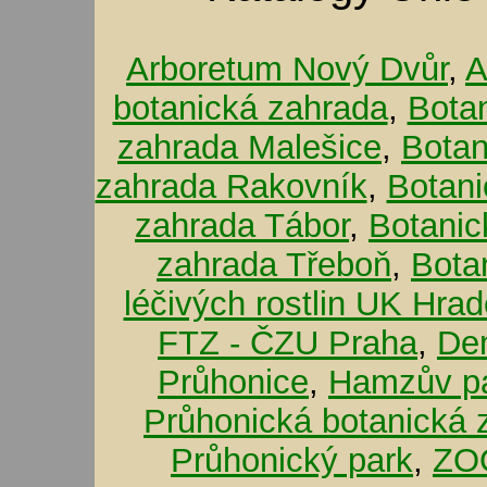
Arboretum Nový Dvůr
,
A
botanická zahrada
,
Bota
zahrada Malešice
,
Botan
zahrada Rakovník
,
Botani
zahrada Tábor
,
Botanic
zahrada Třeboň
,
Bota
léčivých rostlin UK Hra
FTZ - ČZU Praha
,
De
Průhonice
,
Hamzův pa
Průhonická botanická 
Průhonický park
,
ZOO