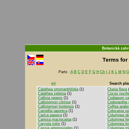
Botanická zahr
Terms for 
Parts :
A
B
C
D
E
F
G
H
Ch
I
J
K
L
M
N
<<
Search pla
Calathea stromanthifolia
(1)
Clusia flava
(
Calathea zebrina
(1)
Cocos nucife
Callisia repens
(1)
Codiaeum va
Callistemon citrinus
(1)
Codonanthe g
Callistemon hortensis
(1)
Coffea arabi
Camellia japonica
(1)
Colocasia sp
Carica papaya
(1)
Columnea gl
Carissa macrocarpa
(1)
Columnea hir
Caryota mitis
(1)
Columnea lin
Cassia artemisioides
(1)
Columnea mi