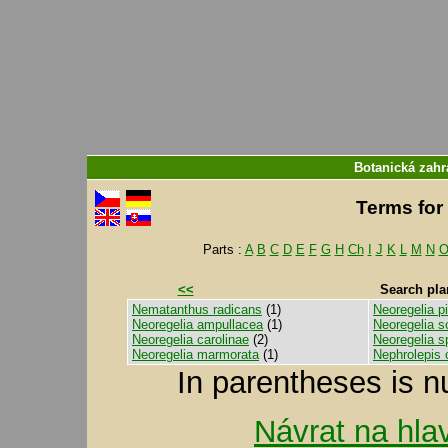
Botanická zahr
Terms for 
Parts :
A
B
C
D
E
F
G
H
Ch
I
J
K
L
M
N
<<
Search pla
Nematanthus radicans
(1)
Neoregelia p
Neoregelia ampullacea
(1)
Neoregelia s
Neoregelia carolinae
(2)
Neoregelia s
Neoregelia marmorata
(1)
Nephrolepis c
In parentheses is n
Návrat na hla