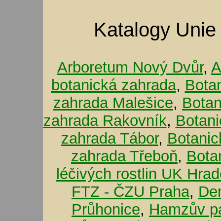
Katalogy Unie
Arboretum Nový Dvůr
,
A
botanická zahrada
,
Bota
zahrada Malešice
,
Botan
zahrada Rakovník
,
Botani
zahrada Tábor
,
Botanic
zahrada Třeboň
,
Bota
léčivých rostlin UK Hra
FTZ - ČZU Praha
,
De
Průhonice
,
Hamzův pa