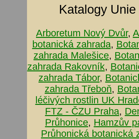
Katalogy Unie
Arboretum Nový Dvůr
,
A
botanická zahrada
,
Bota
zahrada Malešice
,
Botan
zahrada Rakovník
,
Botani
zahrada Tábor
,
Botanic
zahrada Třeboň
,
Bota
léčivých rostlin UK Hra
FTZ - ČZU Praha
,
De
Průhonice
,
Hamzův pa
Průhonická botanická 