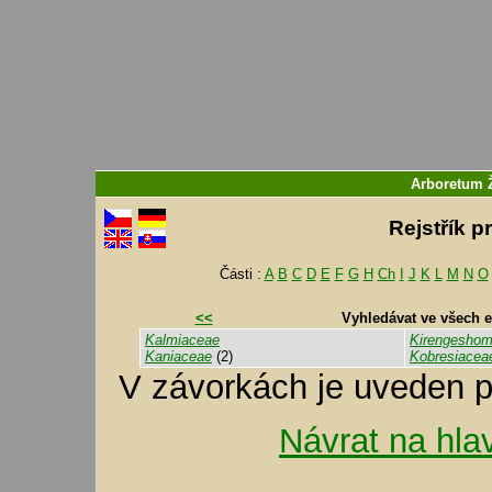
Arboretum
Rejstřík p
Části :
A
B
C
D
E
F
G
H
Ch
I
J
K
L
M
N
O
<<
Vyhledávat ve všech 
Kalmiaceae
Kirengesho
Kaniaceae
(2)
Kobresiacea
V závorkách je uveden p
Návrat na hla