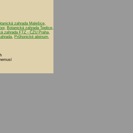
tanická zahrada Malešice
,
bor
,
Botanická zahrada Teplice
,
ká zahrada FTZ - ČZU Praha
,
zahrada
,
Průhonické alpinum
,
h
 nemusí