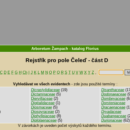
Arboretum Žampach
-
katalog
Florius
Rejstřík pro pole Čeleď - část D
C
D
E
F
G
H
Ch
I
J
K
L
M
N
O
P
Q
R
S
T
U
V
W
X
Y
Z
,
Vyhledávat ve všech evidentech
-
zde jsou použité termíny :
Dicrastylidiaceae
(19)
Disanthaceae
(17
Dictamnaceae
(5)
Dodonaeaceae
(9
Diervillaceae
(2)
Dombeyaceae
(6
Digitalidaceae
(1)
Dorsteniaceae
Diosmaceae
(5)
Dracaenaceae
(1
)
Diospyraceae
(2)
Dryadaceae
Diphylleiaceae
(8)
Duabangaceae
(2
Diplolaenaceae
(5)
Durionaceae
(62)
V závorkách je uveden počet výskytů každého termínu.