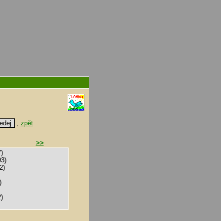
,
zpět
>>
)
3)
2)
)
)