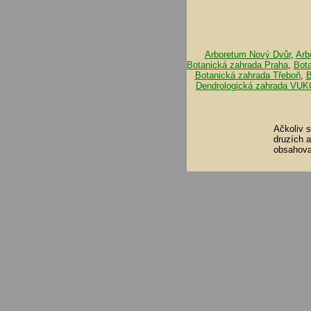
Arboretum Nový Dvůr
,
Arb
Botanická zahrada Praha
,
Bot
Botanická zahrada Třeboň
,
B
Dendrologická zahrada VUK
Ačkoliv 
druzích 
obsahova