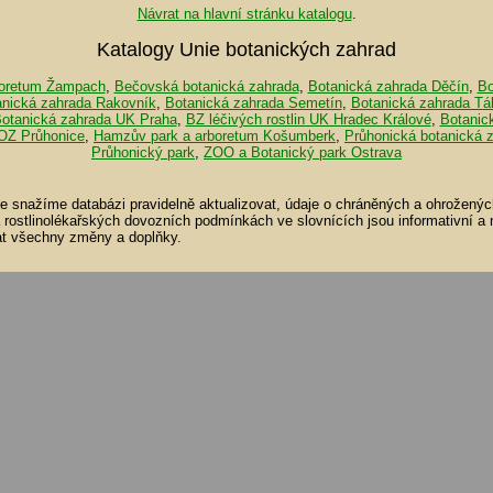
Návrat na hlavní stránku katalogu
.
Katalogy Unie botanických zahrad
oretum Žampach
,
Bečovská botanická zahrada
,
Botanická zahrada Děčín
,
Bo
anická zahrada Rakovník
,
Botanická zahrada Semetín
,
Botanická zahrada Tá
otanická zahrada UK Praha
,
BZ léčivých rostlin UK Hradec Králové
,
Botanic
OZ Průhonice
,
Hamzův park a arboretum Košumberk
,
Průhonická botanická 
Průhonický park
,
ZOO a Botanický park Ostrava
se snažíme databázi pravidelně aktualizovat, údaje o chráněných a ohroženýc
a rostlinolékařských dovozních podmínkách ve slovnících jsou informativní a
t všechny změny a doplňky.