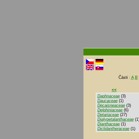
Části :
A
B
<<
Daphnaceae
(3)
Daucaceae
(1)
Decaisneaceae
(3)
Delphiniaceae
(6)
Detariaceae
(27)
Dialypetalanthaceae
(1
Dianthaceae
(1)
Diclidantheraceae
(1)