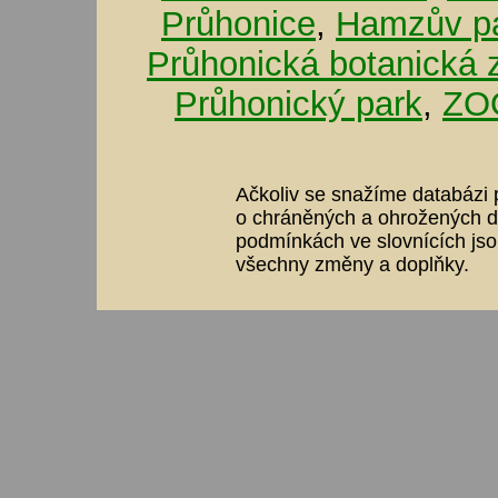
Průhonice
,
Hamzův pa
Průhonická botanická 
Průhonický park
,
ZOO
Ačkoliv se snažíme databázi p
o chráněných a ohrožených dr
podmínkách ve slovnících jso
všechny změny a doplňky.