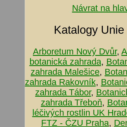
Návrat na hla
Katalogy Unie
Arboretum Nový Dvůr
,
A
botanická zahrada
,
Bota
zahrada Malešice
,
Botan
zahrada Rakovník
,
Botani
zahrada Tábor
,
Botanic
zahrada Třeboň
,
Bota
léčivých rostlin UK Hra
FTZ - ČZU Praha
,
De