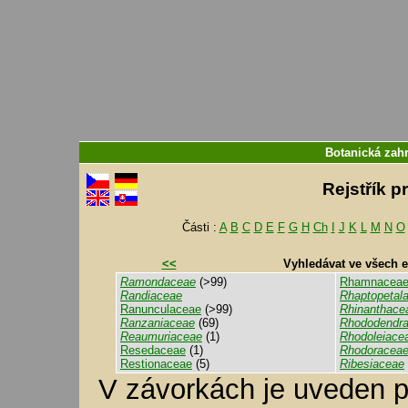
Botanická zahr
Rejstřík p
Části :
A
B
C
D
E
F
G
H
Ch
I
J
K
L
M
N
O
<<
Vyhledávat ve všech 
Ramondaceae
(>99)
Rhamnacea
Randiaceae
Rhaptopetal
Ranunculaceae
(>99)
Rhinanthace
Ranzaniaceae
(69)
Rhododendr
Reaumuriaceae
(1)
Rhodoleiace
Resedaceae
(1)
Rhodoracea
Restionaceae
(5)
Ribesiaceae
V závorkách je uveden p