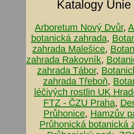
Katalogy Unie
Arboretum Nový Dvůr
,
A
botanická zahrada
,
Bota
zahrada Malešice
,
Botan
zahrada Rakovník
,
Botani
zahrada Tábor
,
Botanic
zahrada Třeboň
,
Bota
léčivých rostlin UK Hra
FTZ - ČZU Praha
,
De
Průhonice
,
Hamzův pa
Průhonická botanická 