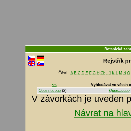
Botanická zahr
Rejstřík p
Části :
A
B
C
D
E
F
G
H
Ch
I
J
K
L
M
N
O
<<
Vyhledávat ve všech 
Quassiaceae
(2)
Quercaceae
V závorkách je uveden p
Návrat na hla