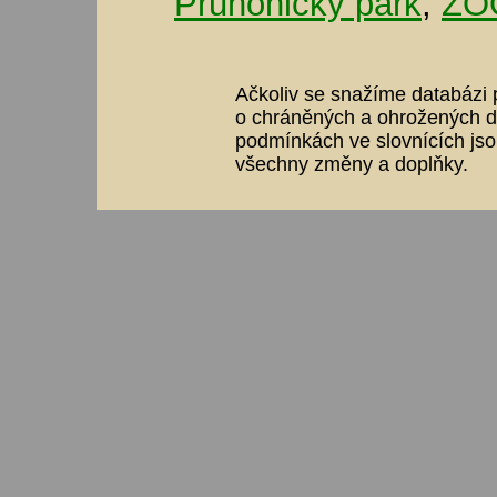
Průhonický park
,
ZOO
Ačkoliv se snažíme databázi p
o chráněných a ohrožených dr
podmínkách ve slovnících jso
všechny změny a doplňky.