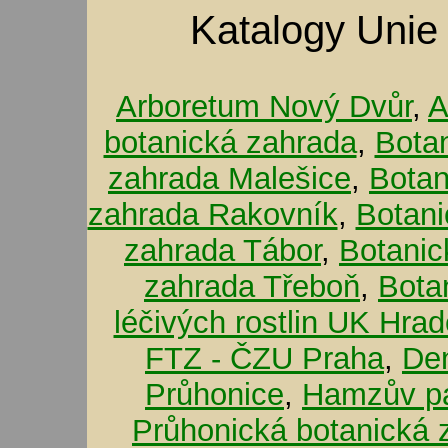
Katalogy Unie
Arboretum Nový Dvůr
,
A
botanická zahrada
,
Bota
zahrada Malešice
,
Botan
zahrada Rakovník
,
Botani
zahrada Tábor
,
Botanic
zahrada Třeboň
,
Bota
léčivých rostlin UK Hra
FTZ - ČZU Praha
,
De
Průhonice
,
Hamzův pa
Průhonická botanická 