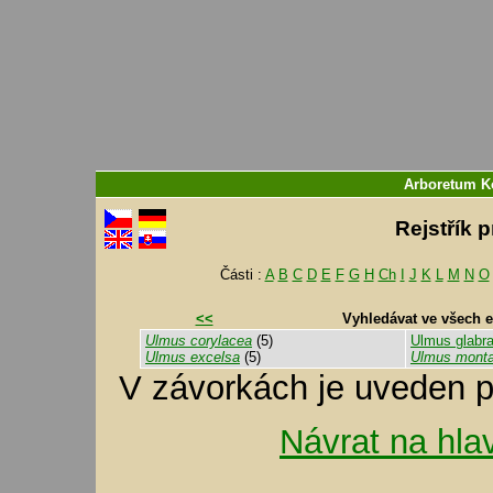
Arboretum 
Rejstřík 
Části :
A
B
C
D
E
F
G
H
Ch
I
J
K
L
M
N
O
<<
Vyhledávat ve všech 
Ulmus corylacea
(5)
Ulmus glabr
Ulmus excelsa
(5)
Ulmus mont
V závorkách je uveden p
Návrat na hla