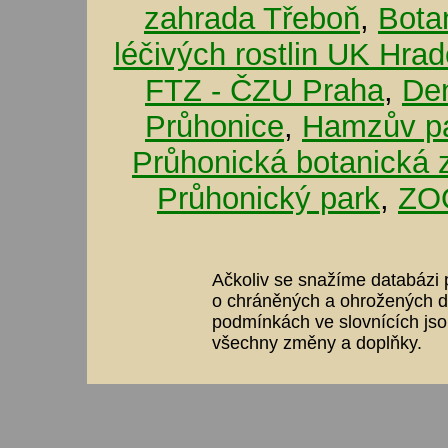
zahrada Třeboň
,
Bota
léčivých rostlin UK Hra
FTZ - ČZU Praha
,
De
Průhonice
,
Hamzův pa
Průhonická botanická 
Průhonický park
,
ZOO
Ačkoliv se snažíme databázi p
o chráněných a ohrožených dr
podmínkách ve slovnících jso
všechny změny a doplňky.