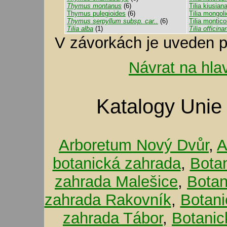
Thymus montanus
(6)
Tilia kiusian
Thymus pulegioides
(6)
Tilia mongol
Thymus serpyllum subsp. car..
(6)
Tilia montico
Tilia alba
(1)
Tilia officin
V závorkách je uveden p
Návrat na hla
Katalogy Unie
Arboretum Nový Dvůr
,
A
botanická zahrada
,
Bota
zahrada Malešice
,
Botan
zahrada Rakovník
,
Botani
zahrada Tábor
,
Botanic