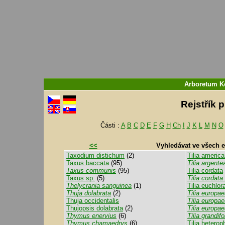
Arboretum 
Rejstřík 
Části :
A
B
C
D
E
F
G
H
Ch
I
J
K
L
M
N
O
<<
Vyhledávat ve všech 
Taxodium distichum
(2)
Tilia americ
Taxus baccata
(95)
Tilia argente
Taxus communis
(95)
Tilia cordata
Taxus sp.
(5)
Tilia cordata
Thelycrania sanguinea
(1)
Tilia euchlor
Thuja dolabrata
(2)
Tilia europa
Thuja occidentalis
Tilia europae
Thujopsis dolabrata
(2)
Tilia europae
Thymus enervius
(6)
Tilia grandifo
Thymus chamaedrys
(6)
Tilia heterop