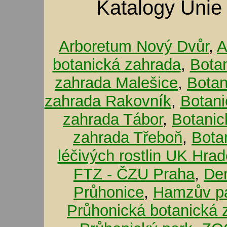
Katalogy Unie
Arboretum Nový Dvůr
,
A
botanická zahrada
,
Bota
zahrada Malešice
,
Botan
zahrada Rakovník
,
Botani
zahrada Tábor
,
Botanic
zahrada Třeboň
,
Bota
léčivých rostlin UK Hra
FTZ - ČZU Praha
,
De
Průhonice
,
Hamzův pa
Průhonická botanická 