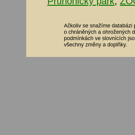
Průhonický park
,
ZOO
Ačkoliv se snažíme databázi p
o chráněných a ohrožených dr
podmínkách ve slovnících jso
všechny změny a doplňky.