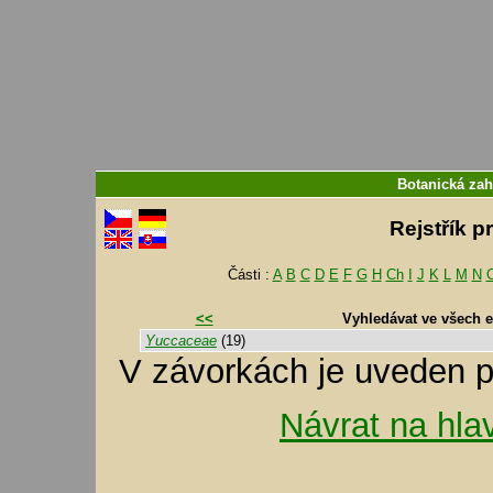
Botanická zah
Rejstřík p
Části :
A
B
C
D
E
F
G
H
Ch
I
J
K
L
M
N
<<
Vyhledávat ve všech 
Yuccaceae
(19)
V závorkách je uveden p
Návrat na hla