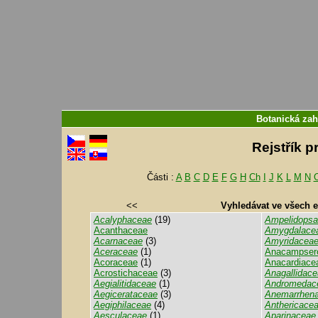
Botanická zah
Rejstřík p
Části :
A
B
C
D
E
F
G
H
Ch
I
J
K
L
M
N
<<
Vyhledávat ve všech 
Acalyphaceae
(19)
Ampelidops
Acanthaceae
Amygdalace
Acarnaceae
(3)
Amyridacea
Aceraceae
(1)
Anacampser
Acoraceae
(1)
Anacardiace
Acrostichaceae
(3)
Anagallidac
Aegialitidaceae
(1)
Andromedac
Aegicerataceae
(3)
Anemarrhen
Aegiphilaceae
(4)
Anthericace
Aesculaceae
(1)
Aparinaceae