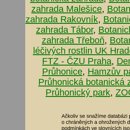
zahrada Malešice
,
Botan
zahrada Rakovník
,
Botani
zahrada Tábor
,
Botanic
zahrada Třeboň
,
Bota
léčivých rostlin UK Hra
FTZ - ČZU Praha
,
De
Průhonice
,
Hamzův pa
Průhonická botanická 
Průhonický park
,
ZOO
Ačkoliv se snažíme databázi p
o chráněných a ohrožených dr
podmínkách ve slovnících jso