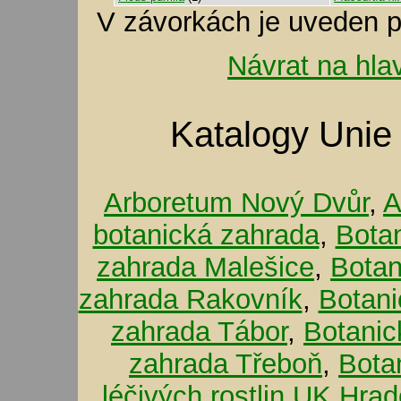
V závorkách je uveden p
Návrat na hla
Katalogy Unie
Arboretum Nový Dvůr
,
A
botanická zahrada
,
Bota
zahrada Malešice
,
Botan
zahrada Rakovník
,
Botani
zahrada Tábor
,
Botanic
zahrada Třeboň
,
Bota
léčivých rostlin UK Hra