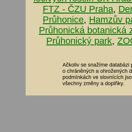
FTZ - ČZU Praha
,
De
Průhonice
,
Hamzův pa
Průhonická botanická 
Průhonický park
,
ZOO
Ačkoliv se snažíme databázi p
o chráněných a ohrožených dr
podmínkách ve slovnících jso
všechny změny a doplňky.