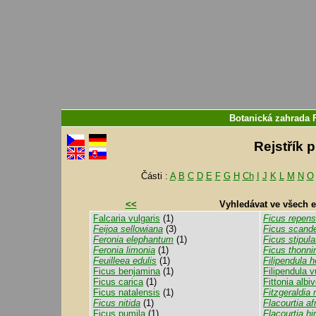
Botanická zahrada 
Rejstřík 
Části :
A
B
C
D
E
F
G
H
Ch
I
J
K
L
M
N
O
<<
Vyhledávat ve všech 
Falcaria vulgaris
(1)
Ficus repens
Feijoa sellowiana
(3)
Ficus scand
Feronia elephantum
(1)
Ficus stipula
Feronia limonia
(1)
Ficus thonnin
Feuilleea edulis
(1)
Filipendula 
Ficus benjamina
(1)
Filipendula v
Ficus carica
(1)
Fittonia albi
Ficus natalensis
(1)
Fitzgeraldia
Ficus nitida
(1)
Flacourtia af
Ficus pumila
(1)
Flacourtia hi