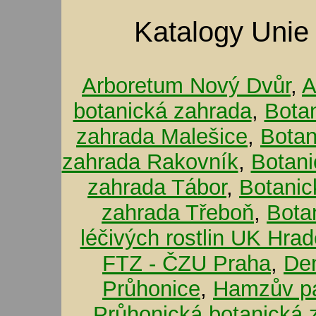
Katalogy Unie
Arboretum Nový Dvůr
,
A
botanická zahrada
,
Bota
zahrada Malešice
,
Botan
zahrada Rakovník
,
Botani
zahrada Tábor
,
Botanic
zahrada Třeboň
,
Bota
léčivých rostlin UK Hra
FTZ - ČZU Praha
,
De
Průhonice
,
Hamzův pa
Průhonická botanická 