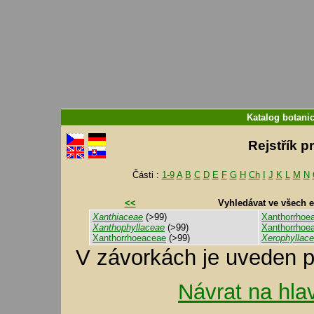
Katalog botani
Rejstřík p
Části :
1-9
A
B
C
D
E
F
G
H
Ch
I
J
K
L
M
N
<<
Vyhledávat ve všech 
Xanthiaceae
(>99)
Xanthorrhoea
Xanthophyllaceae
(>99)
Xanthorrhoe
Xanthorrhoeaceae
(>99)
Xerophyllac
V závorkách je uveden p
Návrat na hla