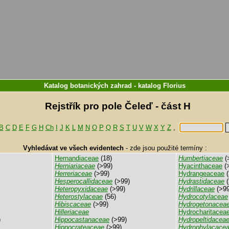
Katalog botanických zahrad
-
katalog
Florius
Rejstřík pro pole Čeleď - část H
B
C
D
E
F
G
H
Ch
I
J
K
L
M
N
O
P
Q
R
S
T
U
V
W
X
Y
Z
,
Vyhledávat ve všech evidentech
-
zde jsou použité termíny :
Hernandiaceae
(18)
Humbertiaceae
(
Herniariaceae
(>99)
Hyacinthaceae
(
Herreriaceae
(>99)
Hydrangeaceae
(
Hesperocallidaceae
(>99)
Hydrastidaceae
(
Heteropyxidaceae
(>99)
Hydrillaceae
(>99
Heterostylaceae
(56)
Hydrocotylaceae
Hibiscaceae
(>99)
Hydrogetonacea
Hilleriaceae
Hydrocharitacea
)
Hippocastanaceae
(>99)
Hydropeltidacea
Hippocrateaceae
(>99)
Hydrophylacace