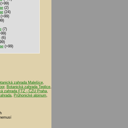
(>99)
ae
(2)
ae
(24)
(>99)
99)
e
(7)
>99)
e
(6)
99)
ae
(>99)
tanická zahrada Malešice
,
bor
,
Botanická zahrada Teplice
,
ká zahrada FTZ - ČZU Praha
,
zahrada
,
Průhonické alpinum
,
h
 nemusí