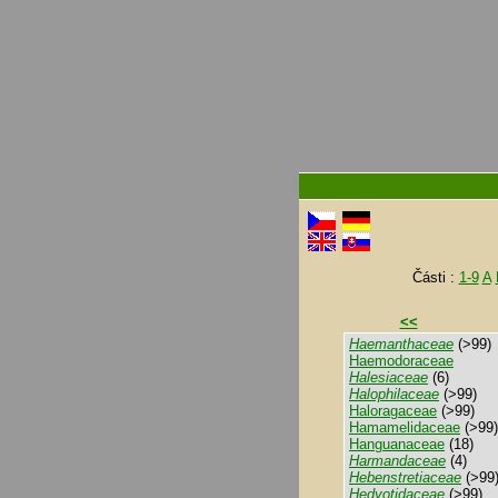
Části :
1-9
A
<<
Haemanthaceae
(>99)
Haemodoraceae
Halesiaceae
(6)
Halophilaceae
(>99)
Haloragaceae
(>99)
Hamamelidaceae
(>99)
Hanguanaceae
(18)
Harmandaceae
(4)
Hebenstretiaceae
(>99
Hedyotidaceae
(>99)