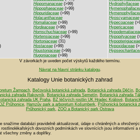
Hippomanaceae
(>99)
Hydrophyllaceae
Hippophaeaceae
(>99)
Hymenophallace
Hippuridaceae
(>99)
Hymenophyllace
Holacanthaceae
Hyoscyamaceae
Homaliaceae
(>99)
Hypecoaceae
(>
Hordeaceae
(>99)
Hypericaceae
Hornschuchiaceae
(>99)
Hypodematiacea
Hortensiaceae
(>99)
Hypopityaceae
(
Hortoniaceae
(31)
Hypopterigiacea
)
Hostaceae
(>99)
Hypoxidaceae
(>
Houstoniaceae
(>99)
Hypseocharitace
Hugoniaceae
(>99)
V závorkách je uveden počet výskytů každého termínu.
Návrat na hlavní stránku katalogu
.
Katalogy Unie botanických zahrad
oretum Žampach
,
Bečovská botanická zahrada
,
Botanická zahrada Děčín
,
Bo
anická zahrada Rakovník
,
Botanická zahrada Semetín
,
Botanická zahrada Tá
otanická zahrada UK Praha
,
BZ léčivých rostlin UK Hradec Králové
,
Botanic
OZ Průhonice
,
Hamzův park a arboretum Košumberk
,
Průhonická botanická 
Průhonický park
,
ZOO a Botanický park Ostrava
se snažíme databázi pravidelně aktualizovat, údaje o chráněných a ohroženýc
a rostlinolékařských dovozních podmínkách ve slovnících jsou informativní a
t všechny změny a doplňky.