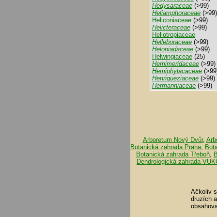
Hedysaraceae
(>99)
Heliamphoraceae
(>99)
Heliconiaceae
(>99)
Helicteraceae
(>99)
Heliotropiaceae
Helleboraceae
(>99)
Heloniadaceae
(>99)
Helwingiaceae
(25)
Hemimeridaceae
(>99)
Hemiphylacaceae
(>99
Henriqueziaceae
(>99)
Hermanniaceae
(>99)
Arboretum Nový Dvůr
,
Arb
Botanická zahrada Praha
,
Bot
Botanická zahrada Třeboň
,
B
Dendrologická zahrada VUK
Ačkoliv 
druzích 
obsahova