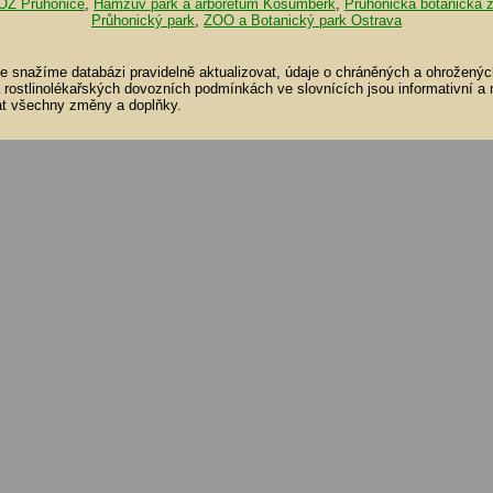
OZ Průhonice
,
Hamzův park a arboretum Košumberk
,
Průhonická botanická 
Průhonický park
,
ZOO a Botanický park Ostrava
se snažíme databázi pravidelně aktualizovat, údaje o chráněných a ohroženýc
a rostlinolékařských dovozních podmínkách ve slovnících jsou informativní a
t všechny změny a doplňky.