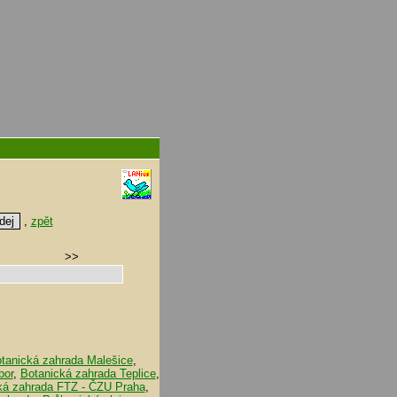
,
zpět
>>
tanická zahrada Malešice
,
bor
,
Botanická zahrada Teplice
,
ká zahrada FTZ - ČZU Praha
,