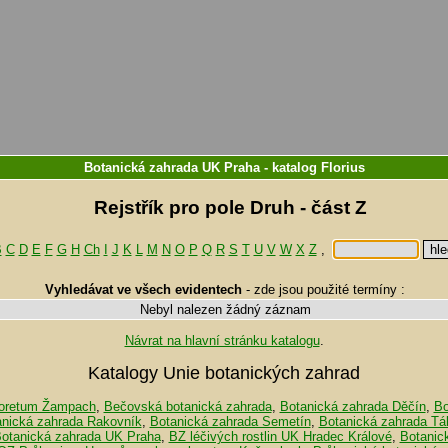
Botanická zahrada UK Praha
-
katalog
Florius
Rejstřík pro pole Druh - část Z
B
C
D
E
F
G
H
Ch
I
J
K
L
M
N
O
P
Q
R
S
T
U
V
W
X
Z
,
Vyhledávat ve všech evidentech
-
zde jsou použité termíny :
Nebyl nalezen žádný záznam
Návrat na hlavní stránku katalogu
.
Katalogy Unie botanických zahrad
oretum Žampach
,
Bečovská botanická zahrada
,
Botanická zahrada Děčín
,
Bo
anická zahrada Rakovník
,
Botanická zahrada Semetín
,
Botanická zahrada Tá
otanická zahrada UK Praha
,
BZ léčivých rostlin UK Hradec Králové
,
Botanic