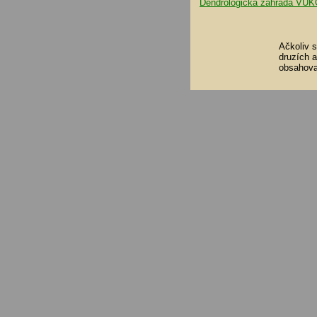
Dendrologická zahrada VUK
Ačkoliv 
druzích 
obsahova