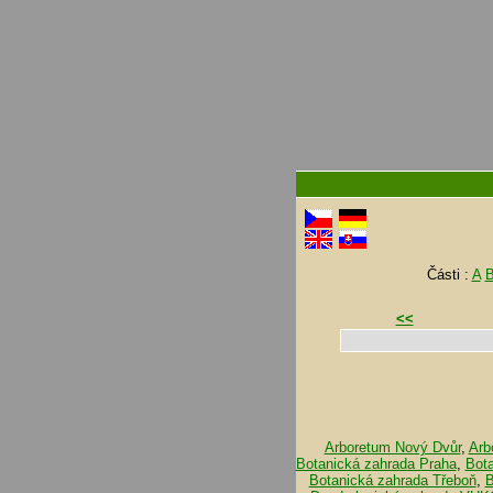
Části :
A
<<
Arboretum Nový Dvůr
,
Arb
Botanická zahrada Praha
,
Bot
Botanická zahrada Třeboň
,
B