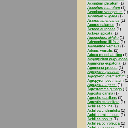
Aconitum plicatum
(1)
Aconitum rostratum
(1)
Aconitum variegatum
(1)
Aconitum vulparia
(1)
Acorus americanus
(1)
Acorus calamus
(1)
Actaea europaea
(1)
Actaea spicata
(1)
Adenophora lilifolia
(1)
Adenophora liliifolia
(1)
Adonanthe vernalis
(1)
Adonis vernalis
(1)
Adoxa moschatellina
(1)
Aegonychon purpurocae
Agrimonia eupatoria
(1)
Agrimonia procera
(1)
Agropyron glaucum
(2)
Agropyron intermedium
(
Agropyron pectinatum
(1
Agropyron repens
(1)
Agrostemma githago
(1)
Agrostis canina
(1)
Agrostis capillaris
(1)
Agrostis stolonifera
(1)
Achillea collina
(1)
Achillea crithmifolia
(1)
Achillea millefolium
(1)
Achillea nobilis
(1)
Achillea ochroleuca
(1)
Achillea pannonica
(1)