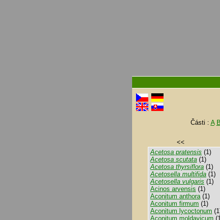
Části :
A
<<
Acetosa pratensis
(1)
Acetosa scutata
(1)
Acetosa thyrsiflora
(1)
Acetosella multifida
(1)
Acetosella vulgaris
(1)
Acinos arvensis
(1)
Aconitum anthora
(1)
Aconitum firmum
(1)
Aconitum lycoctonum
(1
Aconitum moldavicum
(1