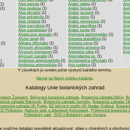
(1)
Aloe parvula
(1)
Arabis glabra
(1)
Atr
(1)
Aloe peglerae
(1)
Arabis hirsuta
(1)
Auri
Aloe plicatilis
(1)
Arabis jacquinii
(1)
Ave
Aloe polyphylla
(1)
Arabis nemo
(1)
Ave
Aloe striatula
(1)
Arabis nemorensis
(1)
Ave
Aloe succotrina
(1)
Arabis pauciflora
(1)
Ave
Aloe suprafoliata
(1)
Arabis turrita
(1)
Ave
Alopecurus aequalis
(1)
Aremonia agrimonoides
(1)
Ave
Alsine langii
(1)
Arenaria grandiflora
(1)
Ave
(1)
Althaea officinalis
(1)
Arenaria verna
(1)
Ave
Alyssum alyssoides
(1)
Argentina anserina
(1)
Ave
Alyssum montanum
(2)
Argentina rubra
(1)
Ave
Alyssum saxatile
(1)
Argyroderma sp.
(1)
)
Ambrosia artemisiaefolia
(1)
Archangelica officinalis
(1)
(1)
Ambrosia artemisiifolia
(1)
Aria sudetica
(1)
V závorkách je uveden počet výskytů každého termínu.
Návrat na hlavní stránku katalogu
.
Katalogy Unie botanických zahrad
oretum Žampach
,
Bečovská botanická zahrada
,
Botanická zahrada Děčín
,
Bo
anická zahrada Rakovník
,
Botanická zahrada Semetín
,
Botanická zahrada Tá
otanická zahrada UK Praha
,
BZ léčivých rostlin UK Hradec Králové
,
Botanic
OZ Průhonice
,
Hamzův park a arboretum Košumberk
,
Průhonická botanická 
Průhonický park
,
ZOO a Botanický park Ostrava
se snažíme databázi pravidelně aktualizovat, údaje o chráněných a ohroženýc