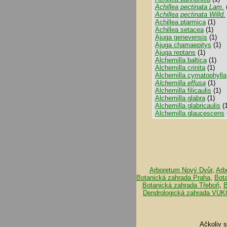
Achillea pectinata Lam.
Achillea pectinata Willd.
Achillea ptarmica
(1)
Achillea setacea
(1)
Ajuga genevensis
(1)
Ajuga chamaepitys
(1)
Ajuga reptans
(1)
Alchemilla baltica
(1)
Alchemilla crinita
(1)
Alchemilla cymatophylla
Alchemilla effusa
(1)
Alchemilla filicaulis
(1)
Alchemilla glabra
(1)
Alchemilla glabricaulis
(1
Alchemilla glaucescens
Arboretum Nový Dvůr
,
Arb
Botanická zahrada Praha
,
Bot
Botanická zahrada Třeboň
,
B
Dendrologická zahrada VUK
Ačkoliv 