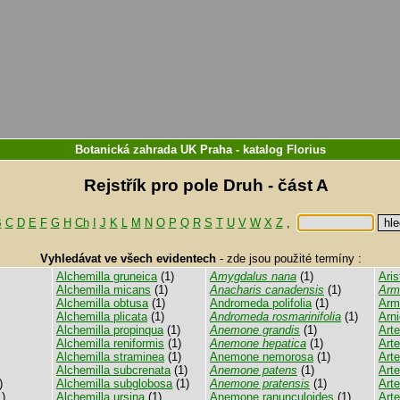
Botanická zahrada UK Praha
-
katalog
Florius
Rejstřík pro pole Druh - část A
B
C
D
E
F
G
H
Ch
I
J
K
L
M
N
O
P
Q
R
S
T
U
V
W
X
Z
,
Vyhledávat ve všech evidentech
-
zde jsou použité termíny :
Alchemilla gruneica
(1)
Amygdalus nana
(1)
Aris
Alchemilla micans
(1)
Anacharis canadensis
(1)
Arm
Alchemilla obtusa
(1)
Andromeda polifolia
(1)
Arme
Alchemilla plicata
(1)
Andromeda rosmarinifolia
(1)
Arn
Alchemilla propinqua
(1)
Anemone grandis
(1)
Art
Alchemilla reniformis
(1)
Anemone hepatica
(1)
Art
Alchemilla straminea
(1)
Anemone nemorosa
(1)
Art
Alchemilla subcrenata
(1)
Anemone patens
(1)
Art
)
Alchemilla subglobosa
(1)
Anemone pratensis
(1)
Arte
)
Alchemilla ursina
(1)
Anemone ranunculoides
(1)
Arte