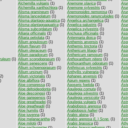
Alchemilla vulgaris
(1)
Anemone slavica
(1)
Aru
Alchemilla xanthochlora
(1)
Anemone sylvestris
(1)
Aru
Alisma gramineum
(1)
Anemonoides nemorosa
(1)
Aru
Alisma lanceolatum
(1)
Anemonoides ranunculoides
(1)
Aru
Alisma plantago-aquatica
(1)
Angelica archangelica
(1)
Arun
Alisma plantagoaquatica
(1)
Angelica palustris
(1)
Aru
Alisma subcordatum
(1)
Angelica sylvestris
(1)
Asa
Alliaria officinalis
(1)
Anchusa officinalis
(1)
Aspa
Alliaria petiolata
(1)
Antennaria dioica
(1)
Asp
Allium angulosum
(1)
Anthemis arvensis
(1)
Asp
Allium flavum
(1)
Anthemis tinctoria
(1)
Aspe
Allium oleraceum
(1)
Anthericum liliago
(1)
Asp
Allium paradoxum
(1)
Anthericum ramosum
(1)
Asp
ruleum
(1)
Allium scorodoprasum
(1)
Anthoxanthum nitens
(1)
Asp
Allium senescens
(1)
Anthoxanthum odoratum
(1)
Asp
Allium schoenoprasum
(1)
Anthriscus sylvestris
(1)
Aste
Allium ursinum
(1)
Anthyllis vulneraria
(1)
Ast
2)
Allium victorialis
(1)
Aphanes arvensis
(1)
Aste
)
Aloe albiflora
(1)
Apium repens
(1)
Ast
Aloe compressa
(1)
Aposeris foetida
(1)
Aste
Aloe deltoideodonta
(1)
Aquilegia cornuta
(1)
Astr
Aloe descoingsii
(1)
Aquilegia silvestris
(1)
Ast
Aloe gariepensis
(1)
Aquilegia versicolor
(1)
Ast
Aloe greatheadei
(1)
Aquilegia vulgaris
(1)
Astr
Aloe greatheadii
(1)
Arabidopsis arenosa
(1)
Ast
Aloe humilis
(1)
Arabidopsis halleri
(1)
Astr
Aloe juvenna
(1)
Arabis alpina
(1)
Astr
Aloe melanacantha
(2)
Arabis arenosa (L.) Scop.
(1)
Astr
Aloe milotii
(1)
Arabis brassica
(1)
Athy
Aloe pachygaster
(1)
Arabis brassicaeformis
(1)
Atro