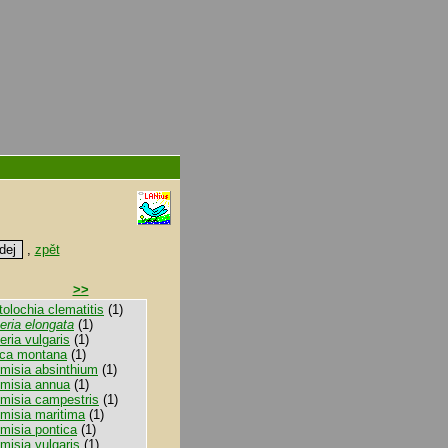
,
zpět
>>
tolochia clematitis
(1)
eria elongata
(1)
ria vulgaris
(1)
ica montana
(1)
emisia absinthium
(1)
emisia annua
(1)
emisia campestris
(1)
emisia maritima
(1)
misia pontica
(1)
misia vulgaris
(1)