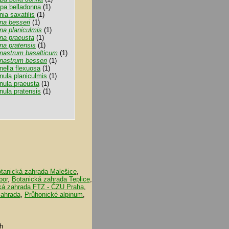
opa belladonna
(1)
nia saxatilis
(1)
na besseri
(1)
na planiculmis
(1)
na praeusta
(1)
na pratensis
(1)
nastrum basalticum
(1)
nastrum besseri
(1)
nella flexuosa
(1)
nula planiculmis
(1)
nula praeusta
(1)
nula pratensis
(1)
tanická zahrada Malešice
,
bor
,
Botanická zahrada Teplice
,
ká zahrada FTZ - ČZU Praha
,
zahrada
,
Průhonické alpinum
,
h