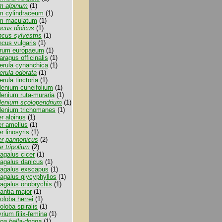
m alpinum
(1)
m cylindraceum
(1)
m maculatum
(1)
ncus dioicus
(1)
cus sylvestris
(1)
ncus vulgaris
(1)
rum europaeum
(1)
ragus officinalis
(1)
erula cynanchica
(1)
erula odorata
(1)
rula tinctoria
(1)
lenium cuneifolium
(1)
lenium ruta-muraria
(1)
lenium scolopendrium
(1)
lenium trichomanes
(1)
r alpinus
(1)
er amellus
(1)
r linosyris
(1)
er pannonicus
(2)
r tripolium
(2)
agalus cicer
(1)
ragalus danicus
(1)
ragalus exscapus
(1)
agalus glycyphyllos
(1)
ragalus onobrychis
(1)
antia major
(1)
oloba herrei
(1)
oloba spiralis
(1)
rium filix-femina
(1)
pa bella-donna
(1)