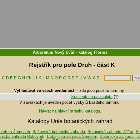
Arboretum Nový Dvůr
-
katalog
Florius
Rejstřík pro pole Druh - část K
B
C
D
E
F
G
H
Ch
I
J
K
L
M
N
O
P
Q
R
S
T
U
V
W
X
Z
,
Vyhledávat ve všech evidentech
-
zde jsou použité termíny :
Koelreuteria paniculata
(1)
V závorkách je uveden počet výskytů každého termínu.
Návrat na hlavní stránku katalogu
.
Katalogy Unie botanických zahrad
oretum Žampach
,
Bečovská botanická zahrada
,
Botanická zahrada Děčín
,
Bo
anická zahrada Rakovník
,
Botanická zahrada Semetín
,
Botanická zahrada Tá