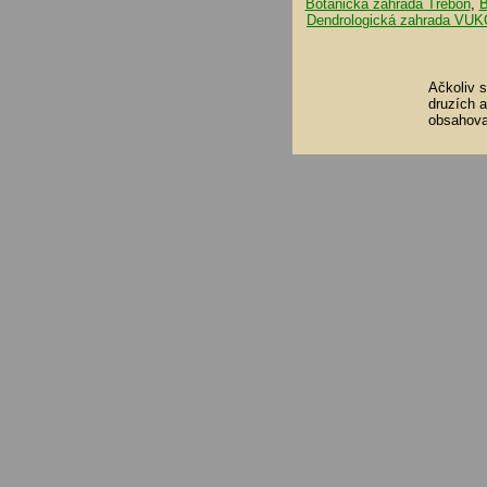
Botanická zahrada Třeboň
,
B
Dendrologická zahrada VUK
Ačkoliv 
druzích 
obsahova