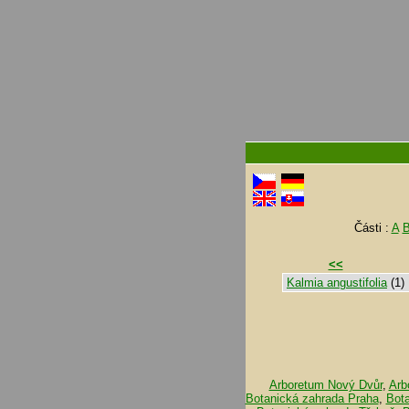
Části :
A
<<
Kalmia angustifolia
(1)
Arboretum Nový Dvůr
,
Arb
Botanická zahrada Praha
,
Bot