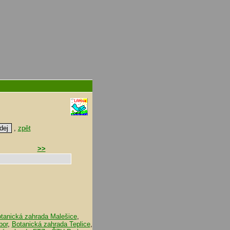
,
zpět
>>
tanická zahrada Malešice
,
bor
,
Botanická zahrada Teplice
,