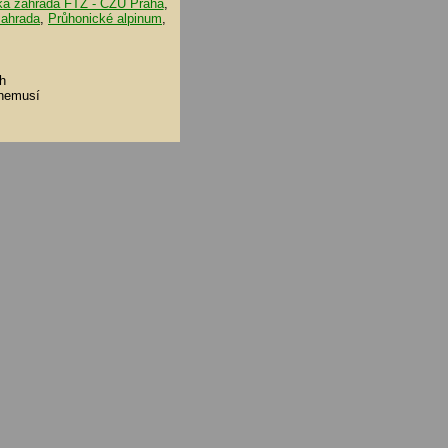
ká zahrada FTZ - ČZU Praha
,
zahrada
,
Průhonické alpinum
,
h
 nemusí