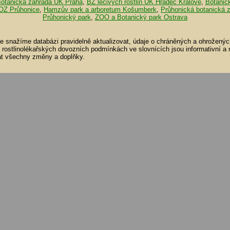
otanická zahrada UK Praha
,
BZ léčivých rostlin UK Hradec Králové
,
Botanic
OZ Průhonice
,
Hamzův park a arboretum Košumberk
,
Průhonická botanická 
Průhonický park
,
ZOO a Botanický park Ostrava
se snažíme databázi pravidelně aktualizovat, údaje o chráněných a ohroženýc
a rostlinolékařských dovozních podmínkách ve slovnících jsou informativní a
t všechny změny a doplňky.