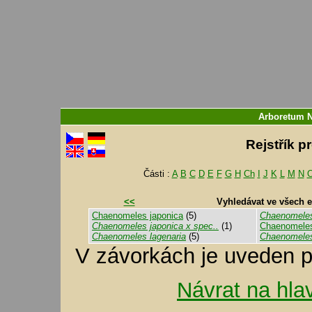
Arboretum 
Rejstřík p
Části :
A
B
C
D
E
F
G
H
Ch
I
J
K
L
M
N
<<
Vyhledávat ve všech 
Chaenomeles japonica
(5)
Chaenomeles
Chaenomeles japonica x spec..
(1)
Chaenomeles
Chaenomeles lagenaria
(5)
Chaenomeles
V závorkách je uveden p
Návrat na hla