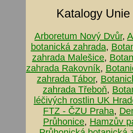
Katalogy Unie
Arboretum Nový Dvůr
,
A
botanická zahrada
,
Bota
zahrada Malešice
,
Botan
zahrada Rakovník
,
Botani
zahrada Tábor
,
Botanic
zahrada Třeboň
,
Bota
léčivých rostlin UK Hra
FTZ - ČZU Praha
,
De
Průhonice
,
Hamzův pa
Průhonická botanická 