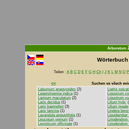
Arboretum 
Wörterbuch f
Teilen :
A
B
C
D
E
F
G
H
Ch
I
J
K
L
M
N
O
<<
Suchen ve všech evi
Laburnum anagyroides
(2)
Liatris spica
Lagerstroemia indica
(1)
Ligustrum c
Lamium maculatum
(2)
Ligustrum vu
Larix decidua
(1)
Lilium hybr.
(
Larix kaempferi
(3)
Lilium regale
Larix laricina
(1)
Lindera benz
Lavandula angustifolia
(1)
Liquidambar 
Leucojum vernum
(1)
Liriodendron
Levisticum officinale
(1)
Liriodendron t