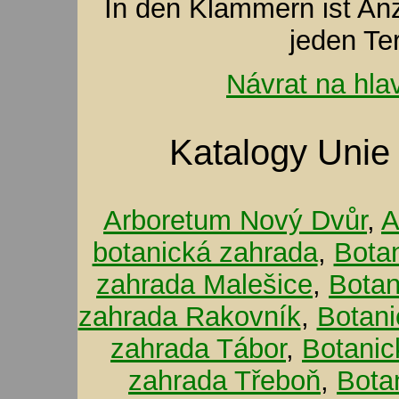
In den Klammern ist A
jeden Te
Návrat na hla
Katalogy Unie
Arboretum Nový Dvůr
,
A
botanická zahrada
,
Bota
zahrada Malešice
,
Botan
zahrada Rakovník
,
Botani
zahrada Tábor
,
Botanic
zahrada Třeboň
,
Bota