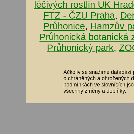
léčivých rostlin UK Hra
FTZ - ČZU Praha
,
De
Průhonice
,
Hamzův pa
Průhonická botanická 
Průhonický park
,
ZOO
Ačkoliv se snažíme databázi p
o chráněných a ohrožených dr
podmínkách ve slovnících jso
všechny změny a doplňky.