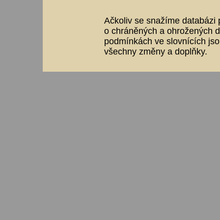
Ačkoliv se snažíme databázi p
o chráněných a ohrožených dr
podmínkách ve slovnících jso
všechny změny a doplňky.