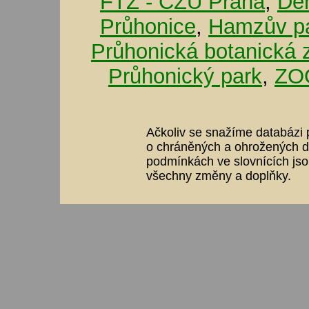
FTZ - ČZU Praha
,
De
Průhonice
,
Hamzův pa
Průhonická botanická 
Průhonický park
,
ZOO
Ačkoliv se snažíme databázi p
o chráněných a ohrožených dr
podmínkách ve slovnících jso
všechny změny a doplňky.