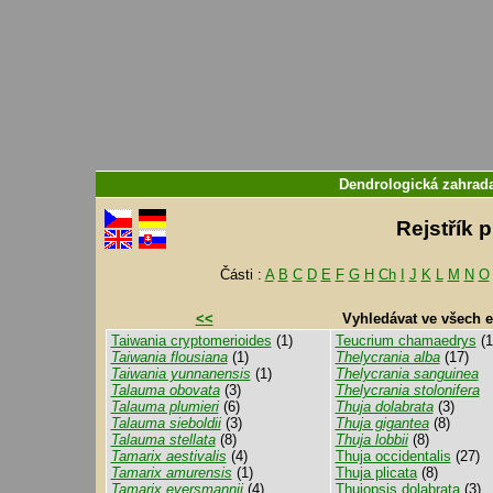
Dendrologická zahra
Rejstřík 
Části :
A
B
C
D
E
F
G
H
Ch
I
J
K
L
M
N
O
<<
Vyhledávat ve všech 
Taiwania cryptomerioides
(1)
Teucrium chamaedrys
(1
Taiwania flousiana
(1)
Thelycrania alba
(17)
Taiwania yunnanensis
(1)
Thelycrania sanguinea
Talauma obovata
(3)
Thelycrania stolonifera
Talauma plumieri
(6)
Thuja dolabrata
(3)
Talauma sieboldii
(3)
Thuja gigantea
(8)
Talauma stellata
(8)
Thuja lobbii
(8)
Tamarix aestivalis
(4)
Thuja occidentalis
(27)
Tamarix amurensis
(1)
Thuja plicata
(8)
Tamarix eversmannii
(4)
Thujopsis dolabrata
(3)