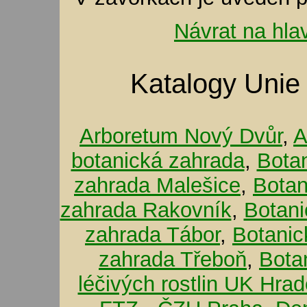
Návrat na hla
Katalogy Unie
Arboretum Nový Dvůr
,
A
botanická zahrada
,
Bota
zahrada Malešice
,
Botan
zahrada Rakovník
,
Botani
zahrada Tábor
,
Botanic
zahrada Třeboň
,
Bota
léčivých rostlin UK Hra