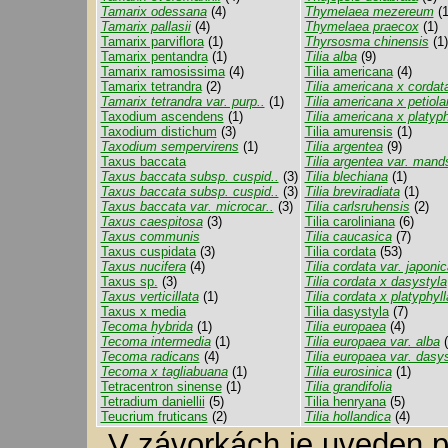
Tamarix odessana
(4)
Thymelaea mezereum
(1
Tamarix pallasii
(4)
Thymelaea praecox
(1)
Tamarix parviflora
(1)
Thyrsosma chinensis
(1)
Tamarix pentandra
(1)
Tilia alba
(9)
Tamarix ramosissima
(4)
Tilia americana
(4)
Tamarix tetrandra
(2)
Tilia americana x cordat
Tamarix tetrandra var. purp..
(1)
Tilia americana x petiola
Taxodium ascendens
(1)
Tilia americana x platyph
Taxodium distichum
(3)
Tilia amurensis
(1)
Taxodium sempervirens
(1)
Tilia argentea
(9)
Taxus baccata
Tilia argentea var. mand
Taxus baccata subsp. cuspid..
(3)
Tilia blechiana
(1)
Taxus baccata subsp. cuspid..
(3)
Tilia breviradiata
(1)
Taxus baccata var. microcar..
(3)
Tilia carlsruhensis
(2)
Taxus caespitosa
(3)
Tilia caroliniana
(6)
Taxus communis
Tilia caucasica
(7)
Taxus cuspidata
(3)
Tilia cordata
(53)
Taxus nucifera
(4)
Tilia cordata var. japonic
Taxus sp.
(3)
Tilia cordata x dasystyla
Taxus verticillata
(1)
Tilia cordata x platyphyll
Taxus x media
Tilia dasystyla
(7)
Tecoma hybrida
(1)
Tilia europaea
(4)
Tecoma intermedia
(1)
Tilia europaea var. alba
(
Tecoma radicans
(4)
Tilia europaea var. dasys
Tecoma x tagliabuana
(1)
Tilia eurosinica
(1)
Tetracentron sinense
(1)
Tilia grandifolia
Tetradium daniellii
(5)
Tilia henryana
(5)
Teucrium fruticans
(2)
Tilia hollandica
(4)
V závorkách je uveden p