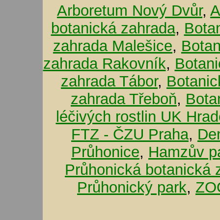
Arboretum Nový Dvůr
,
A
botanická zahrada
,
Bota
zahrada Malešice
,
Botan
zahrada Rakovník
,
Botani
zahrada Tábor
,
Botanic
zahrada Třeboň
,
Bota
léčivých rostlin UK Hra
FTZ - ČZU Praha
,
De
Průhonice
,
Hamzův pa
Průhonická botanická 
Průhonický park
,
ZOO