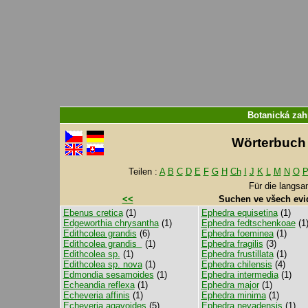
Botanická zah
Wörterbuch f
Teilen :
A
B
C
D
E
F
G
H
Ch
I
J
K
L
M
N
O
Für die langs
<<
Suchen ve všech evi
Ebenus cretica
(1)
Ephedra equisetina
(1)
Edgeworthia chrysantha
(1)
Ephedra fedtschenkoae
(1
Edithcolea grandis
(6)
Ephedra foeminea
(1)
Edithcolea grandis
(1)
Ephedra fragilis
(3)
Edithcolea sp.
(1)
Ephedra frustillata
(1)
Edithcolea sp. nova
(1)
Ephedra chilensis
(4)
Edmondia sesamoides
(1)
Ephedra intermedia
(1)
Echeandia reflexa
(1)
Ephedra major
(1)
Echeveria affinis
(1)
Ephedra minima
(1)
Echeveria agavoides
(5)
Ephedra nevadensis
(1)