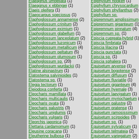
Elaeagnus umbellata
(1)
Epiphyllum hookeri
(1)
Elaeagnus x ebbingei
(1)
Epiphyllum chrysocardium
Elaeis oleifera
(1)
Epiphyllum phyllanthus
(2)
Elaeocarpus speciosus
(1)
Epiphyllum sp.
Elaphoglossum annamense
(2)
Epipremnum amplissimum
Elaphoglossum crinitum
(2)
Epipremnum giganteum
(1
Elaphoglossum eximium
(1)
Epipremnum pinnatum
(4)
Elaphoglossum glabellum
(1)
Epipremnum sp.
(1)
Elaphoglossum lanceolatum
(2)
Episcia cupreata-hybrid
(1)
Elaphoglossum luzonicum
(1)
Episcia fimbriata
(2)
Elaphoglossum metallicum
(4)
Episcia lilacina
(1)
Elaphoglossum peltatum
(5)
Episcia punctata
(1)
Elaphoglossum plumosum
(1)
Episcia sp.
(1)
Elaphoglossum sp.
(20)
Episcia sphalera
(1)
Elaphoglossum wurdackii
(1)
Equisetum arvense
(1)
Elatine alsinastrum
(1)
Equisetum bogotense
(2)
Elatostema salvinioides
(1)
Equisetum diffusum
(2)
Elatostema sp.
(1)
Equisetum fluviatile
(1)
Elegia tectorum
(1)
Equisetum giganteum
(4)
Eleiodoxa conferta
(1)
Equisetum hyemale
(3)
Eleocharis mamillata
(1)
Equisetum laevigatum
(1)
Eleocharis multicaulis
(1)
Equisetum myriochaetum
(
Eleocharis ovata
(1)
Equisetum palustre
(2)
Eleocharis palustris
(3)
Equisetum pratense
(1)
Eleocharis uniglumis
(1)
Equisetum ramosissimum
Eleocharis vulgaris
(1)
Equisetum scirpoides
(3)
Eleorchis japonica
(1)
Equisetum sp.
(1)
Elettaria cardamomum
(1)
Equisetum sylvaticum
(1)
Eleusine coracana
(1)
Equisetum telmateia
(2)
Eleutherine bulbosa
(1)
Equisetum variegatum
(2)