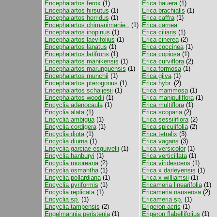
Encephalartos ferox
(1)
Erica bauera
(1)
Encephalartos hirsutus
(1)
Erica brachialis
(1)
Encephalartos horridus
(1)
Erica caffra
(1)
Encephalartos chimanimanie..
(1)
Erica carnea
Encephalartos inopinus
(1)
Erica ciliaris
(1)
Encephalartos laevifolius
(1)
Erica cinerea
(2)
Encephalartos lanatus
(1)
Erica coccinea
(1)
Encephalartos latifrons
(1)
Erica copiosa
(1)
Encephalartos manikensis
(1)
Erica curviflora
(2)
Encephalartos marunguensis
(1)
Erica formosa
(1)
Encephalartos munchii
(1)
Erica gilva
(1)
Encephalartos pterogonus
(1)
Erica hybr.
(2)
Encephalartos schaijesii
(1)
Erica mammosa
(1)
Encephalartos woodii
(1)
Erica manipuliflora
(1)
Encyclia adenocaula
(1)
Erica multiflora
(1)
Encyclia alata
(1)
Erica scoparia
(2)
Encyclia ambigua
(1)
Erica sessiliflora
(2)
Encyclia cordigera
(1)
Erica spiculifolia
(2)
Encyclia diota
(1)
Erica tetralix
(3)
Encyclia diurna
(1)
Erica vagans
(3)
Encyclia garciae-esquivelii
(1)
Erica versicolor
(1)
Encyclia hanburyi
(1)
Erica verticillata
(1)
Encyclia mooreana
(2)
Erica viridescens
(1)
Encyclia osmantha
(1)
Erica x darleyensis
(1)
Encyclia pollardiana
(1)
Erica x williamsii
(1)
Encyclia pyriformis
(1)
Ericameria linearifolia
(1)
Encyclia replicata
(1)
Ericameria nauseosa
(2)
Encyclia sp.
(1)
Ericameria sp.
(1)
Encyclia tampensis
(2)
Erigeron acris
(1)
Engelmannia peristenia
(1)
Erigeron flabellifolius
(1)