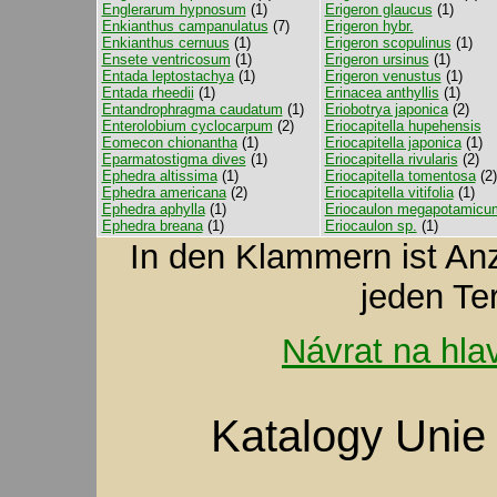
Englerarum hypnosum
(1)
Erigeron glaucus
(1)
Enkianthus campanulatus
(7)
Erigeron hybr.
Enkianthus cernuus
(1)
Erigeron scopulinus
(1)
Ensete ventricosum
(1)
Erigeron ursinus
(1)
Entada leptostachya
(1)
Erigeron venustus
(1)
Entada rheedii
(1)
Erinacea anthyllis
(1)
Entandrophragma caudatum
(1)
Eriobotrya japonica
(2)
Enterolobium cyclocarpum
(2)
Eriocapitella hupehensis
Eomecon chionantha
(1)
Eriocapitella japonica
(1)
Eparmatostigma dives
(1)
Eriocapitella rivularis
(2)
Ephedra altissima
(1)
Eriocapitella tomentosa
(2)
Ephedra americana
(2)
Eriocapitella vitifolia
(1)
Ephedra aphylla
(1)
Eriocaulon megapotamicu
Ephedra breana
(1)
Eriocaulon sp.
(1)
In den Klammern ist A
jeden Te
Návrat na hla
Katalogy Unie