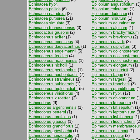
Echinacea hybr.
Epilobium angustifolium
(3
Echinacea pallida
(6)
Epilobium coloratum
(1)
Echinacea paradoxa
(2)
Epilobium dodonaei
(1)
Echinacea purpurea
(21)
Epilobium hirsutum
(1)
Echinacea simulata
(3)
Epimedium acuminatum
Echinacea tennesseensis
(3)
Epimedium alpinum
(1)
Echinocactus grusonii
(2)
Epimedium brachyrrhizum
Echinocereus acifer
(1)
Epimedium brevicornu
(2)
Echinocereus coccineus
(4)
Epimedium davidii
(3)
Echinocereus dasyacanthus
(1)
Epimedium diphyllum
(3)
Echinocereus engelmannii
(5)
Epimedium dolichostemon
Echinocereus fendleri
(4)
Epimedium dolichostemon 
Echinocereus mapimiensis
(1)
Epimedium dolichostemon 
Echinocereus nicholii
(1)
Epimedium elongatum
(1)
Echinocereus pentalophus
(1)
Epimedium epsteinii
(2)
Echinocereus reichenbachii
(7)
Epimedium fangii
(2)
Echinocereus stramineus
(1)
Epimedium fargesii
(2)
Echinocereus subinermis
(1)
Epimedium franchetii
(3)
Echinocereus triglochidiat..
(5)
Epimedium grandiflorum
(1
Echinocereus viridiflorus
(4)
Epimedium hybr.
(17)
Echinocereus x roetteri
(2)
Epimedium chlorandrum
(1
Echinodorus
(9)
Epimedium koreanum
(1)
Echinodorus argentinensis
(1)
Epimedium latisepalum
(1)
Echinodorus berteroi
(1)
Epimedium leptorrhizum
(3
Echinodorus cordifolius
(1)
Epimedium lishihchenii
(1)
Echinodorus glaucus
(1)
Epimedium lischinchenii
(2
Echinodorus grandiflorus
(1)
Epimedium membranaceu
Echinodorus griesbachii
(1)
Epimedium mikinorii
(1)
Echinodorus horizontalis
(2)
Epimedium ogisui
(2)