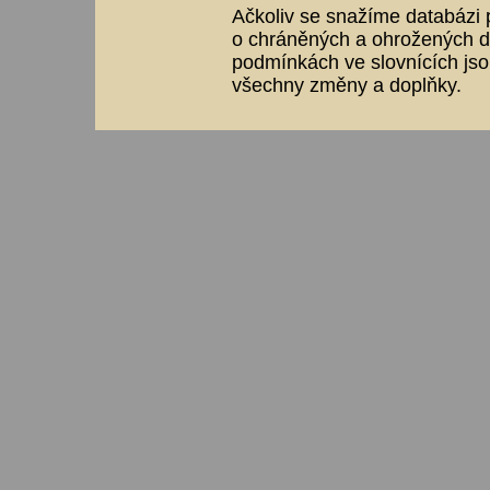
Ačkoliv se snažíme databázi p
o chráněných a ohrožených dr
podmínkách ve slovnících jso
všechny změny a doplňky.