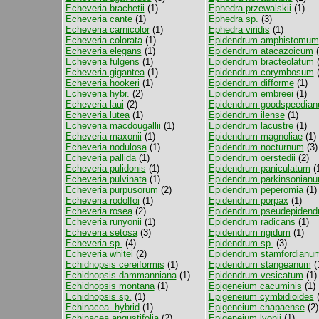
Echeveria brachetii
(1)
Ephedra przewalskii
(1)
Echeveria cante
(1)
Ephedra sp.
(3)
Echeveria carnicolor
(1)
Ephedra viridis
(1)
Echeveria colorata
(1)
Epidendrum amphistomum
Echeveria elegans
(1)
Epidendrum atacazoicum
(
Echeveria fulgens
(1)
Epidendrum bracteolatum
(
Echeveria gigantea
(1)
Epidendrum corymbosum
(
Echeveria hookeri
(1)
Epidendrum difforme
(1)
Echeveria hybr.
(2)
Epidendrum embreei
(1)
Echeveria laui
(2)
Epidendrum goodspeedia
Echeveria lutea
(1)
Epidendrum ilense
(1)
Echeveria macdougallii
(1)
Epidendrum lacustre
(1)
Echeveria maxonii
(1)
Epidendrum magnoliae
(1)
Echeveria nodulosa
(1)
Epidendrum nocturnum
(3)
Echeveria pallida
(1)
Epidendrum oerstedii
(2)
Echeveria pulidonis
(1)
Epidendrum paniculatum
(
Echeveria pulvinata
(1)
Epidendrum parkinsonian
Echeveria purpusorum
(2)
Epidendrum peperomia
(1)
Echeveria rodolfoi
(1)
Epidendrum porpax
(1)
Echeveria rosea
(2)
Epidendrum pseudepidend
Echeveria runyonii
(1)
Epidendrum radicans
(1)
Echeveria setosa
(3)
Epidendrum rigidum
(1)
Echeveria sp.
(4)
Epidendrum sp.
(3)
Echeveria whitei
(2)
Epidendrum stamfordianu
Echidnopsis cereiformis
(1)
Epidendrum stangeanum
(
Echidnopsis dammanniana
(1)
Epidendrum vesicatum
(1)
Echidnopsis montana
(1)
Epigeneium cacuminis
(1)
Echidnopsis sp.
(1)
Epigeneium cymbidioides
(
Echinacea hybrid
(1)
Epigeneium chapaense
(2)
Echinacea angustifolia
(2)
Epigeneium lyonii
(1)