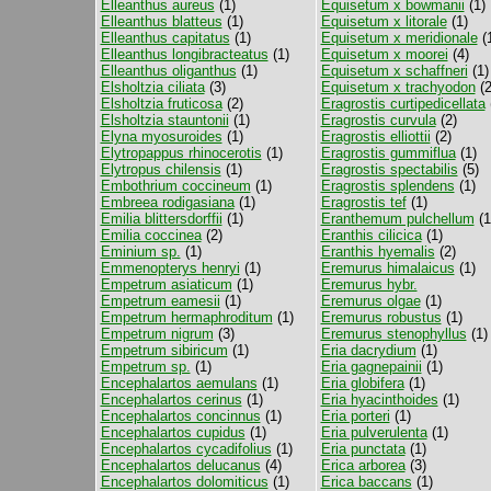
Elleanthus aureus
(1)
Equisetum x bowmanii
(1)
Elleanthus blatteus
(1)
Equisetum x litorale
(1)
Elleanthus capitatus
(1)
Equisetum x meridionale
(
Elleanthus longibracteatus
(1)
Equisetum x moorei
(4)
Elleanthus oliganthus
(1)
Equisetum x schaffneri
(1)
Elsholtzia ciliata
(3)
Equisetum x trachyodon
(2
Elsholtzia fruticosa
(2)
Eragrostis curtipedicellata
Elsholtzia stauntonii
(1)
Eragrostis curvula
(2)
Elyna myosuroides
(1)
Eragrostis elliottii
(2)
Elytropappus rhinocerotis
(1)
Eragrostis gummiflua
(1)
Elytropus chilensis
(1)
Eragrostis spectabilis
(5)
Embothrium coccineum
(1)
Eragrostis splendens
(1)
Embreea rodigasiana
(1)
Eragrostis tef
(1)
Emilia blittersdorffii
(1)
Eranthemum pulchellum
(1
Emilia coccinea
(2)
Eranthis cilicica
(1)
Eminium sp.
(1)
Eranthis hyemalis
(2)
Emmenopterys henryi
(1)
Eremurus himalaicus
(1)
Empetrum asiaticum
(1)
Eremurus hybr.
Empetrum eamesii
(1)
Eremurus olgae
(1)
Empetrum hermaphroditum
(1)
Eremurus robustus
(1)
Empetrum nigrum
(3)
Eremurus stenophyllus
(1)
Empetrum sibiricum
(1)
Eria dacrydium
(1)
Empetrum sp.
(1)
Eria gagnepainii
(1)
Encephalartos aemulans
(1)
Eria globifera
(1)
Encephalartos cerinus
(1)
Eria hyacinthoides
(1)
Encephalartos concinnus
(1)
Eria porteri
(1)
Encephalartos cupidus
(1)
Eria pulverulenta
(1)
Encephalartos cycadifolius
(1)
Eria punctata
(1)
Encephalartos delucanus
(4)
Erica arborea
(3)
Encephalartos dolomiticus
(1)
Erica baccans
(1)