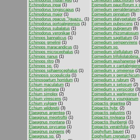
Echinodorus Indian Red
(1)
Epimedium pauciflorum
(3)
Echinodorus inpai
(1)
Epimedium pauciflorum x p
Echinodorus longiscapus
(1)
Epimedium perralderianum
Echinodorus major
(1)
Epimedium pinnatum
(3)
Echinodorus opacus "Iguazu..
(1)
Epimedium platypetalum
(
Echinodorus portoalegrensis
(1)
Epimedium pubescens
(1)
Echinodorus subalatus
(1)
Epimedium pubigerum
(8)
Echinodorus veronikae
(1)
Epimedium rhizomatosum
Echinops bannaticus
(1)
Epimedium sagittatum
(1)
Echinops gmelinii
(1)
Epimedium sempervirens
(
Echinops maracandicus
(1)
Epimedium sp.
Echinops microcephalus
(1)
Epimedium stellulatum
(2)
Echinops nanus
(1)
Epimedium trifoliolatobina.
Echinops ritro
(3)
Epimedium wushanense
(4
Echinops sp.
(1)
Epimedium x cantabrigien
Echinops sphaerocephalus
(1)
Epimedium x omeiense
(2)
Echinopsis scopulicola
(1)
Epimedium x perralchicum
Echinospartum horridum
(1)
Epimedium x rubrum
(2)
Echium maculatum
(1)
Epimedium x setosum
(2)
Echium pininana
(1)
Epimedium x versicolor
(3)
Echium simplex
(2)
Epimedium x warleyense
(
Echium virescens
(1)
Epimedium x youngianum
Echium vulgare
(1)
Epipactis gigantea
(2)
Echium wildpretii
(3)
Epipactis hybr.
(2)
Elaeagnus argentea
(1)
Epipactis palustris
(1)
Elaeagnus meortroftii
(1)
Epipactis royleana
(1)
Elaeagnus montana
(1)
Epipactis thunbergii
(1)
Elaeagnus oxycarpa
(1)
Epipactis veratrifolia
(1)
Elaeagnus pungens
(4)
Epiphyllum baueri
(1)
Elaeagnus sp.
(2)
Epiphyllum crenatum
(1)