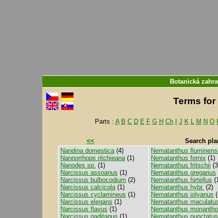
Botanická zahra
Terms for 
Parts :
A
B
C
D
E
F
G
H
Ch
I
J
K
L
M
N
O
<<
Search pla
Nandina domestica
(4)
Nematanthus fluminens
Nannorrhops ritchieana
(1)
Nematanthus fornix
(1)
Nanodes sp.
(1)
Nematanthus fritschii
(3
Narcissus assoanus
(1)
Nematanthus gregarius
Narcissus bulbocodium
(2)
Nematanthus hirtellus
(
Narcissus calcicola
(1)
Nematanthus hybr.
(2)
Narcissus cyclamineus
(1)
Nematanthus jolyanus
(
Narcissus elegans
(1)
Nematanthus maculatu
Narcissus flavus
(1)
Nematanthus monanth
Narcissus gaditanus
(1)
Nematanthus punctatus