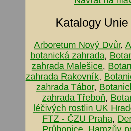
Návrat na hla
Katalogy Unie
Arboretum Nový Dvůr
,
A
botanická zahrada
,
Bota
zahrada Malešice
,
Botan
zahrada Rakovník
,
Botani
zahrada Tábor
,
Botanic
zahrada Třeboň
,
Bota
léčivých rostlin UK Hra
FTZ - ČZU Praha
,
De
Průhonice
,
Hamzův pa