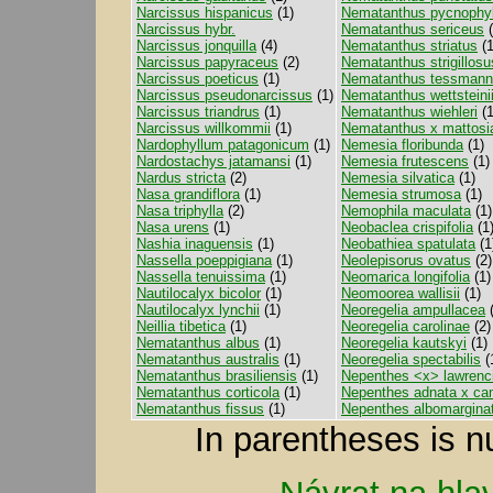
Narcissus hispanicus
(1)
Nematanthus pycnophyl
Narcissus hybr.
Nematanthus sericeus
(
Narcissus jonquilla
(4)
Nematanthus striatus
(1
Narcissus papyraceus
(2)
Nematanthus strigillosu
Narcissus poeticus
(1)
Nematanthus tessmanni
Narcissus pseudonarcissus
(1)
Nematanthus wettsteini
Narcissus triandrus
(1)
Nematanthus wiehleri
(1
Narcissus willkommii
(1)
Nematanthus x mattosi
Nardophyllum patagonicum
(1)
Nemesia floribunda
(1)
Nardostachys jatamansi
(1)
Nemesia frutescens
(1)
Nardus stricta
(2)
Nemesia silvatica
(1)
Nasa grandiflora
(1)
Nemesia strumosa
(1)
Nasa triphylla
(2)
Nemophila maculata
(1)
Nasa urens
(1)
Neobaclea crispifolia
(1
Nashia inaguensis
(1)
Neobathiea spatulata
(1
Nassella poeppigiana
(1)
Neolepisorus ovatus
(2)
Nassella tenuissima
(1)
Neomarica longifolia
(1)
Nautilocalyx bicolor
(1)
Neomoorea wallisii
(1)
Nautilocalyx lynchii
(1)
Neoregelia ampullacea
(
Neillia tibetica
(1)
Neoregelia carolinae
(2)
Nematanthus albus
(1)
Neoregelia kautskyi
(1)
Nematanthus australis
(1)
Neoregelia spectabilis
(
Nematanthus brasiliensis
(1)
Nepenthes <x> lawrenc
Nematanthus corticola
(1)
Nepenthes adnata x ca
Nematanthus fissus
(1)
Nepenthes albomargina
In parentheses is n