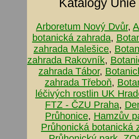
Katalogy Unie
Arboretum Nový Dvůr
,
A
botanická zahrada
,
Bota
zahrada Malešice
,
Botan
zahrada Rakovník
,
Botani
zahrada Tábor
,
Botanic
zahrada Třeboň
,
Bota
léčivých rostlin UK Hra
FTZ - ČZU Praha
,
De
Průhonice
,
Hamzův pa
Průhonická botanická 
Průhonický park
,
ZOO