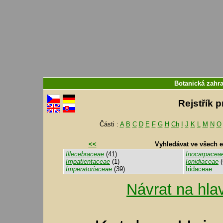
Botanická zahr
Rejstřík p
Části :
A
B
C
D
E
F
G
H
Ch
I
J
K
L
M
N
O
<<
Vyhledávat ve všech 
Illecebraceae
(41)
Inocarpacea
Impatientaceae
(1)
Ionidiaceae
(
Imperatoriaceae
(39)
Iridaceae
Návrat na hla