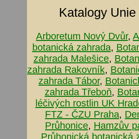
Katalogy Unie
Arboretum Nový Dvůr
,
A
botanická zahrada
,
Bota
zahrada Malešice
,
Botan
zahrada Rakovník
,
Botani
zahrada Tábor
,
Botanic
zahrada Třeboň
,
Bota
léčivých rostlin UK Hra
FTZ - ČZU Praha
,
De
Průhonice
,
Hamzův pa
Průhonická botanická 